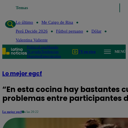
Temas
Lo último
Me Caigo de 
Lo último
Me Caigo de Risa
Perú Decide 2026
Fútbol peruano
Dólar
Valentina Valiente
Política
Lima
Mundo
Te ayudo
Tendencias
TV en vivo
MENÚ
Deportes
Espectáculos
Lo mejor egcf
“En esta cocina hay bastantes cu
problemas entre participantes 
Lo mejor egcf
a las 20:22