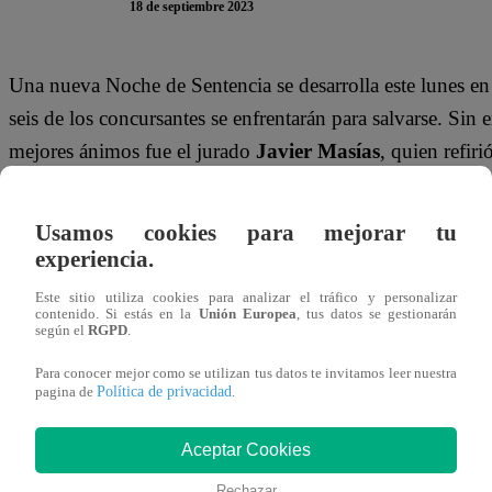
18 de septiembre 2023
Una nueva Noche de Sentencia se desarrolla este lunes en
seis de los concursantes se enfrentarán para salvarse. Si
mejores ánimos fue el jurado
Javier Masías
, quien refir
participantes.
Usamos cookies para mejorar tu
El primer reto de la noche fue hacer torta red velvet en u
experiencia.
preparación, el crítico gastronómico advitió:
“Estoy conte
Este sitio utiliza cookies para analizar el tráfico y personalizar
van a poder desplegar un juego de habilidades antes no
contenido. Si estás en la
Unión Europea
, tus datos se gestionarán
según el
RGPD
.
bastantes cuchillos”.
Para conocer mejor como se utilizan tus datos te invitamos leer nuestra
Este lunes 18 de setiembre, Armando Machuca, Milene V
Política de privacidad
pagina de
.
Belmonte y Sirena Ortiz se enfrentan en la Noche de Sente
Aceptar Cookies
Eliminación.
Rechazar