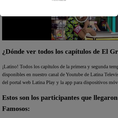
¿Dónde ver todos los capítulos de El 
¡Latino! Todos los capítulos de la primera y segunda te
disponibles en nuestro canal de Youtube de Latina Telev
del portal web Latina Play y la app para dispositivos móvi
Estos son los participantes que llegaron
Famosos: