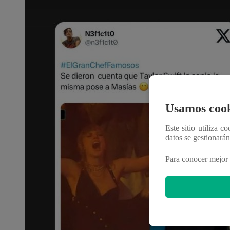
Usamos cook
Este sitio utiliza c
datos se gestionará
Para conocer mejor 