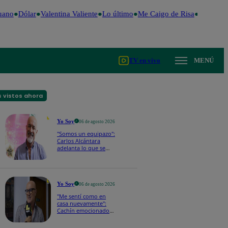
ano
Dólar
Valentina Valiente
Lo último
Me Caigo de Risa
Perú Deci
TV en vivo
MENÚ
 vistos ahora
Yo Soy
06 de agosto 2026
"Somos un equipazo":
Carlos Alcántara
adelanta lo que se
viene en la nueva
temporada de Yo Soy
2026
Yo Soy
06 de agosto 2026
"Me sentí como en
casa nuevamente":
Cachín emocionado
con las novedades de
los castings de Yo Soy