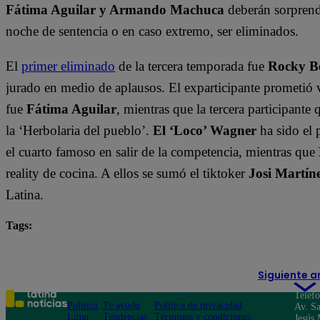
Fátima Aguilar y Armando Machuca
deberán sorprende
noche de sentencia o en caso extremo, ser eliminados.
El
primer eliminado
de la tercera temporada fue
Rocky B
jurado en medio de aplausos. El exparticipante prometió 
fue
Fátima Aguilar
, mientras que la tercera participant
la ‘Herbolaria del pueblo’.
El ‘Loco’ Wagner
ha sido el 
el cuarto famoso en salir de la competencia, mientras que
reality de cocina. A ellos se sumó el tiktoker
Josi Martín
Latina.
Tags:
destacada minuto
El Gran Chef Famosos
Javier
Siguiente a
Teléf
Política
Te ayudo
Política de privacidad
Av. Sa
Lima
Tendencias
Términos y condiciones
Jesús 