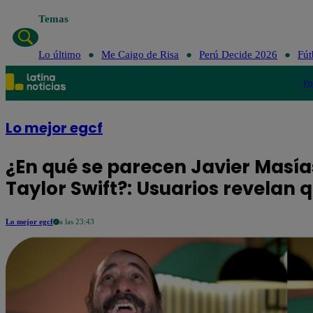
Temas
Lo último
Me Caigo de Risa
Perú Decide 2026
Fút
Po
Lo mejor egcf
¿En qué se parecen Javier Masía
Taylor Swift?: Usuarios revelan
Lo mejor egcf
a las 23:43