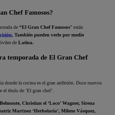
Gran Chef Famosos?
mporada de
“El Gran Chef Famosos
” están
visión.
También pueden verlo por medio
óviles de
Latina.
era temporada de El Gran Chef
 donde la cocina es el gran anfitrión. Doce nuevos
 el título de ‘El gran chef’.
 Belmonte, Christian el ‘Loco’ Wagner, Sirena
eatriz Mart
í
nez ‘Herbolaria’, Milene Vásquez,