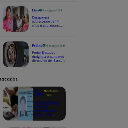
2026
Lima
06 de agosto 2026
Desaparece
adolescente de 14
años tras presunto
contacto con falso
menor en Roblox
Política
06 de agosto 2026
Poder Ejecutivo
designa a tres nuevos
directores del Banco
Central de Reserva:
¿quiénes son?
tacados
Te
26 de mayo
ayudo
2025
Revisa si tienes
deudas
consultando
con tu DNI:
aquí los
detalles