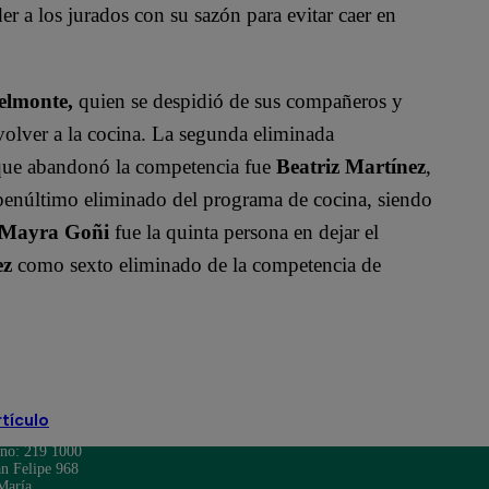
r a los jurados con su sazón para evitar caer en
elmonte,
quien se despidió de sus compañeros y
volver a la cocina. La segunda eliminada
e que abandonó la competencia fue
Beatriz Martínez
,
penúltimo eliminado del programa de cocina, siendo
Mayra Goñi
fue la quinta persona en dejar el
ez
como sexto eliminado de la competencia de
 Masías
Taylor Swift
rtículo
ono: 219 1000
n Felipe 968
María