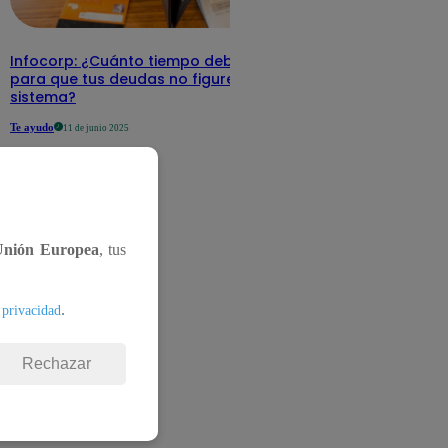
Infocorp: ¿Cuánto tiempo debe pasar
para que tus deudas no figuren en su
sistema?
Te ayudo
11 de junio 2025
Unión Europea
, tus
.
 privacidad
Rechazar