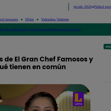
Lo último
Me Caigo de Risa
Perú Decide 2026
Fútbol peru
bol peruano
Dólar
Valentina Valiente
lítica
Lima
Mundo
Te ayudo
Tendencias
Deportes
Espectáculos
Más
s de El Gran Chef Famosos y
 qué tienen en común