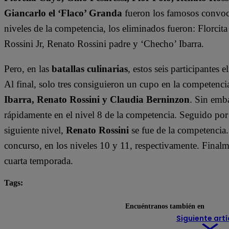
Giancarlo el ‘Flaco’ Granda
fueron los famosos convoc
niveles de la competencia, los eliminados fueron: Florci
Rossini Jr, Renato Rossini padre y ‘Checho’ Ibarra.
Pero, en las
batallas culinarias
, estos seis participantes 
Al final, solo tres consiguieron un cupo en la competen
Ibarra, Renato Rossini y Claudia Berninzon
. Sin emb
rápidamente en el nivel 8 de la competencia. Seguido por
siguiente nivel,
Renato Rossini
se fue de la competencia
concurso, en los niveles 10 y 11, respectivamente. Finalm
cuarta temporada.
Tags:
destacada minuto
El Gran Chef Famosos
Encuéntranos también en
Siguiente artí