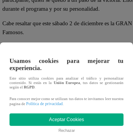
durante el programa y por su personalidad.
Cabe resaltar que este sábado 2 de diciembre es la GRA
Famosos.
GINO GRACIAS POR TANTA ALEGRÍA Y TAN
QUERIDO EN EL FANDOM
#ElGranChefFamoso
Usamos cookies para mejorar tu
experiencia.
— Mila (@bursinxlali)
December 2, 2023
Este sitio utiliza cookies para analizar el tráfico y personalizar
contenido. Si estás en la
Unión Europea
, tus datos se gestionarán
Gino ha sido de los competidores que más disfrutaba 
según el
RGPD
.
aprender y su "sí, chef". Aunque le tuvimos que
Para conocer mejor como se utilizan tus datos te invitamos leer nuestra
porque no llegaba jaja, siempre será nuestro amado
Política de privacidad
pagina de
.
pic.twitter.com/8gHEoIzRgG
Aceptar Cookies
— Alexa (@AlexaLovesLarry)
December 2, 2023
Rechazar