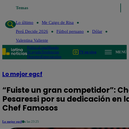
Lo último
Temas
Me Caigo de Risa
Perú Decide 2026
Fútbol peruano
Lo último
Me Caigo de Risa
Perú Decide 2026
Fútbol peruano
Dólar
Valentina Valiente
Política
Lima
Mundo
Te ayudo
Tendencias
TV en vivo
MENÚ
Deportes
Espectáculos
Lo mejor egcf
“Fuiste un gran competidor”: Ch
Pesaressi por su dedicación en 
Chef Famosos
Lo mejor egcf
a las 23:25