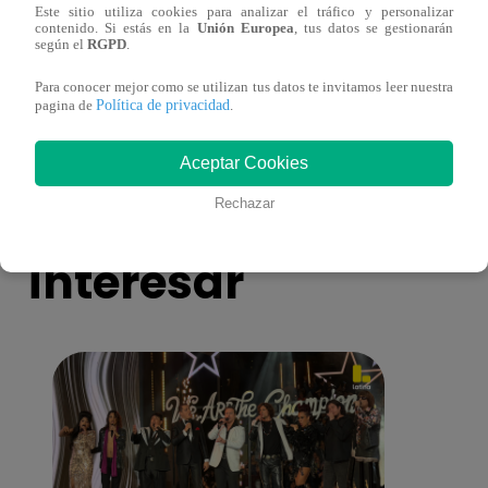
Este sitio utiliza cookies para analizar el tráfico y personalizar
¿Por qué Nelly Rossinelli se volvió viral
La ca
contenido. Si estás en la
Unión Europea
, tus datos se gestionarán
según el
RGPD
.
antes de Navidad?
conmo
Para conocer mejor como se utilizan tus datos te invitamos leer nuestra
Política de privacidad
pagina de
.
Aceptar Cookies
También te puede
Rechazar
interesar