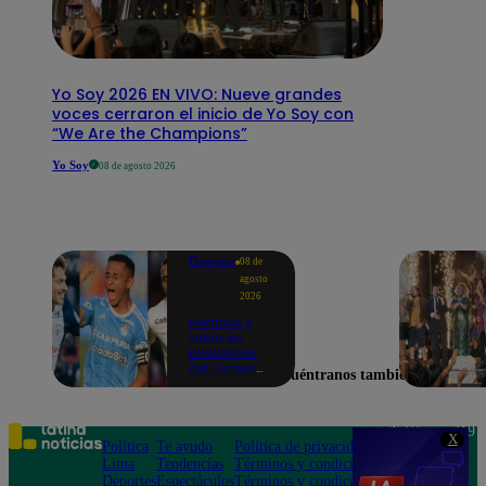
Yo Soy 2026 EN VIVO: Nueve grandes
voces cerraron el inicio de Yo Soy con
“We Are the Champions”
Yo Soy
08 de agosto 2026
Deportes
08 de
agosto
2026
Partidos y
tabla de
posiciones
del Torneo
Encuéntranos también en
Clausura EN
VIVO: así van
los equipos
en la fecha 4
Teléfono: 219
X
Política
Te ayudo
Política de privacidad
1000
Lima
Tendencias
Términos y condiciones
Av. San
Deportes
Espectáculos
Términos y condiciones
Felipe 968