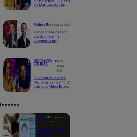
dicen tango?": El chiste
de Machuca que la
hizo reaccionar así en
Me caigo de risa
Política
06 de agosto 2026
Canciller Carlos Espá
participirá en la
ceremonia de
posesión presidencial
de Abelardo de la
Espriella en Colombia
ME CAIGO
06 de
DE RISA
agosto
2026
"A Machuca le dicen
'Árbol sin ramas'...": El
chiste de Yiddá Eslava
que hizo explotar de
risa a todos
tacados
Te
26 de mayo
ayudo
2025
Revisa si tienes
deudas