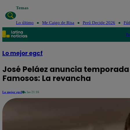
Temas
Lo último
Me Caigo de Risa
Perú Decide 2026
Fút
Po
Lo mejor egcf
José Peláez anuncia temporada 
Famosos: La revancha
Lo mejor egcf
a las 21:16