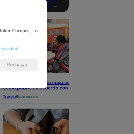
consultando
con tu DNI:
aquí los
detalles
Unión Europea
, tus
.
 privacidad
Rechazar
Revisa con tu DNI si tu casa califica
como pobre, de acuerdo con el Sisfoh
Te ayudo
25 de mayo 2026