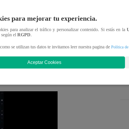
olucionado la televisión del Perú y cada vez son
d de sus contenidos. Tras cuatro temporadas exitosas,
ies para mejorar tu experiencia.
rá nuevamente a la cocina a tus famosos favoritos.
ookies para analizar el tráfico y personalizar contenido. Si estás en la
 diversión a lo grande en una temporada
n según el
RGPD
.
reto culinario más grande de esta cocina
”, se
como se utilizan tus datos te invitamos leer nuestra pagina de
Política de
ntrega del reality.
Aceptar Cookies
o de inolvidables participantes que pusieron de
mpetencia culinaria, buscando levantar la ansiada