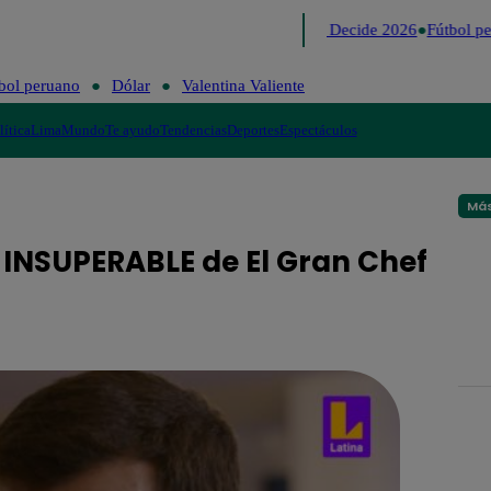
Lo último
Me Caigo de Risa
Perú Decide 2026
Fútbol pe
bol peruano
Dólar
Valentina Valiente
lítica
Lima
Mundo
Te ayudo
Tendencias
Deportes
Espectáculos
Más
INSUPERABLE de El Gran Chef