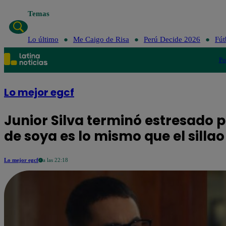
Temas
Lo último
Me Caigo de Risa
Perú Decide 2026
Fút
Po
Lo mejor egcf
Junior Silva terminó estresado p
de soya es lo mismo que el silla
Lo mejor egcf
a las 22:18