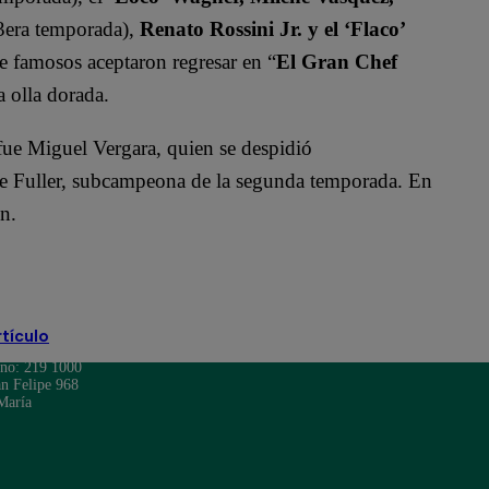
 3era temporada),
Renato Rossini Jr. y el ‘Flaco’
de famosos aceptaron regresar en “
El Gran Chef
a olla dorada.
e Miguel Vergara, quien se despidió
Ale Fuller, subcampeona de la segunda temporada. En
n.
rtículo
ono: 219 1000
n Felipe 968
María