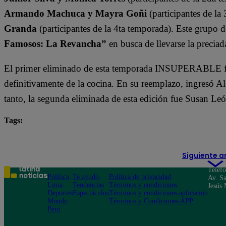
Armando Machuca y Mayra Goñi
(participantes de la
Granda
(participantes de la 4ta temporada). Este grupo 
Famosos: La Revancha”
en busca de llevarse la preciad
El primer eliminado de esta temporada INSUPERABLE fu
definitivamente de la cocina. En su reemplazo, ingresó 
tanto, la segunda eliminada de esta edición fue Susan Leó
Tags:
destacada minuto
El Gran Chef Famosos
Siguiente a
Teléf
Política
Te ayudo
Política de privacidad
Av. Sa
Lima
Tendencias
Términos y condiciones
Jesús 
Deportes
Espectáculos
Términos y condiciones aplicación
Mundo
Términos y Condiciones APP
Perú