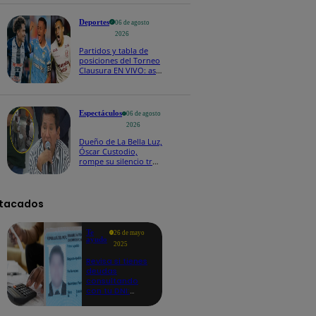
Deportes
06 de agosto
2026
Partidos y tabla de
posiciones del Torneo
Clausura EN VIVO: así
van los equipos en la
fecha 4
Espectáculos
06 de agosto
2026
Dueño de La Bella Luz,
Óscar Custodio,
rompe su silencio tras
denuncia de acoso de
Naldy Saldaña
tacados
Te
26 de mayo
ayudo
2025
Revisa si tienes
deudas
consultando
con tu DNI:
aquí los
detalles