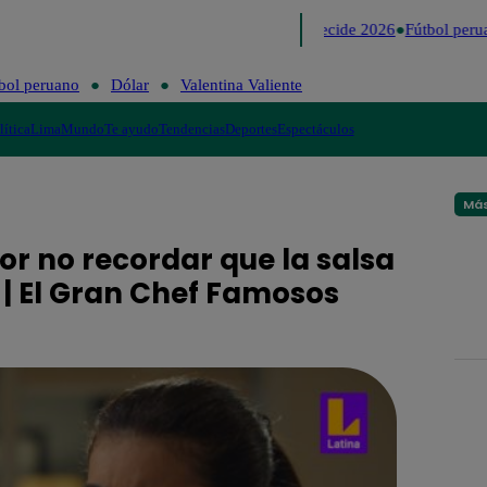
Lo último
Me Caigo de Risa
Perú Decide 2026
Fútbol perua
bol peruano
Dólar
Valentina Valiente
lítica
Lima
Mundo
Te ayudo
Tendencias
Deportes
Espectáculos
Más
or no recordar que la salsa
o | El Gran Chef Famosos