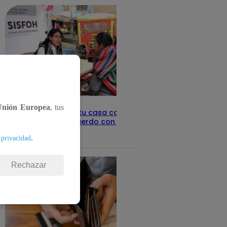
Unión Europea
, tus
Revisa con tu DNI si tu casa califica
como pobre, de acuerdo con el Sisfoh
.
Te ayudo
 privacidad
25 de mayo 2026
Rechazar