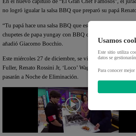
En el nuevo capítulo de “El Gran Chef Famosos”, el jura
no logró igualar la salsa BBQ que preparó su papá Renato
“Tu papá hace una salsa BBQ que está muy lejos de esta, 
chupetes de papa yungay con BBQ que preparó el influe
Usamos cook
añadió Giacomo Bocchio.
Este sitio utiliza c
datos se gestionará
Este miércoles 27 de diciembre, se vive una nueva Noch
Fuller, Renato Rossini Jr, ‘Loco’ Wagner, Santi Lesmes y 
Para conocer mejor 
pasarán a Noche de Eliminación.