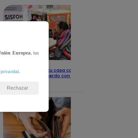
Unión Europea
, tus
Revisa con tu DNI si tu casa califica
.
 privacidad
como pobre, de acuerdo con el Sisfoh
Te ayudo
25 de mayo 2026
Rechazar