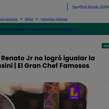
Lo último
Me Caigo de Risa
Perú Decide 2026
bol peruano
Dólar
Valentina Valiente
lítica
Lima
Mundo
Te ayudo
Tendencias
Deportes
Espectáculos
Más
Renato Jr no logró igualar la
sini | El Gran Chef Famosos