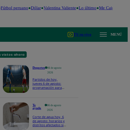
Fútbol peruano
Dólar
Valentina Valiente
Lo último
Me Caigo de Risa
TV en vivo
MENÚ
 vistos ahora
Deportes
06 de agosto
2026
Partidos de hoy,
jueves 6 de agosto:
programación para
ver fútbol EN VIVO
Te
06 de agosto
ayudo
2026
Corte de agua hoy, 6
de agosto: horarios y
distritos afectados sin
el servicio de Sedapal