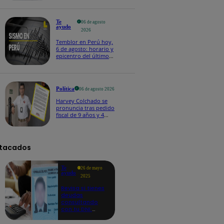
Te
06 de agosto
ayudo
2026
Temblor en Perú hoy,
6 de agosto: horario y
epicentro del último
sismo, según IGP
Política
06 de agosto 2026
Harvey Colchado se
pronuncia tras pedido
fiscal de 9 años y 4
meses de prisión en
su contra
tacados
Te
26 de mayo
ayudo
2025
Revisa si tienes
deudas
consultando
con tu DNI:
aquí los
detalles