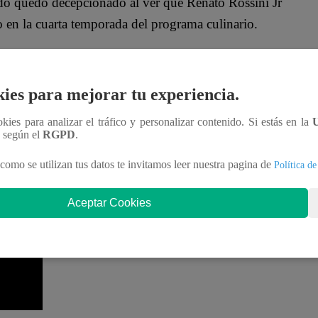
do quedó decepcionado al ver que Renato Rossini Jr
 en la cuarta temporada del programa culinario.
obviamente”, aseguró Javier Masías al probar los
ncer. “Muy buena salsa, pero no es una BBQ”,
ies para mejorar tu experiencia.
ookies para analizar el tráfico y personalizar contenido. Si estás en la
n según el
RGPD
.
e de Sentencia en “El Gran Chef Famosos”. Ale
Christian Ysla se enfrentan para definir quiénes
como se utilizan tus datos te invitamos leer nuestra pagina de
Política de
Aceptar Cookies