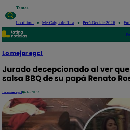
Temas
Lo último
Me Caigo de Risa
Perú Decide 2026
Fút
Po
Lo mejor egcf
Jurado decepcionado al ver que 
salsa BBQ de su papá Renato Ros
Lo mejor egcf
a las 20:33