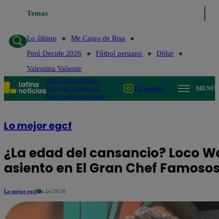
Temas
Lo último
Me Caigo de Risa
Perú Decide
Lo último
Me Caigo de Risa
Perú Decide 2026
Fútbol peruano
Dólar
Valentina Valiente
Política
Lima
Mundo
Te ayudo
Tendencias
TV en vivo
MENÚ
Deportes
Espectáculos
Lo mejor egcf
¿La edad del cansancio? Loco 
asiento en El Gran Chef Famoso
Lo mejor egcf
a las 20:58