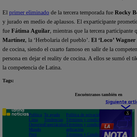
El
primer eliminado
de la tercera temporada fue
Rocky B
y jurado en medio de aplausos. El exparticipante prometi
fue
Fátima Aguilar
, mientras que la tercera participant
Martínez
, la ‘Herbolaria del pueblo’.
El ‘Loco’ Wagner
de cocina, siendo el cuarto famoso en salir de la compete
persona en dejar el reality de cocina. A ellos se sumó el t
la competencia de Latina.
Tags:
destacada minuto
El Gran Chef Famosos
Encuéntranos también en
Siguiente artí
Teléfono: 219
X
Política
Te ayudo
Política de privacidad
1000
Lima
Tendencias
Términos y condiciones
Av. San
Deportes
Espectáculos
Términos y condiciones
Felipe 968
Mundo
aplicación
Jesús María
Perú
Términos y Condiciones