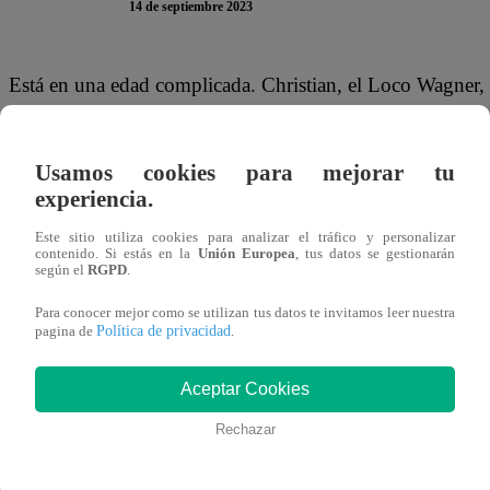
14 de septiembre 2023
Está en una edad complicada. Christian, el Loco Wagner, 
debido a que el participante es muy alto para la altura d
Usamos cookies para mejorar tu
“Voy a necesitar un asiento” “Soy muy alto, mi 1.82 m me v
experiencia.
basurero para sentarme”, indicó el famoso mientras cortaba 
noche.
Este sitio utiliza cookies para analizar el tráfico y personalizar
contenido. Si estás en la
Unión Europea
, tus datos se gestionarán
según el
RGPD
.
Para conocer mejor como se utilizan tus datos te invitamos leer nuestra
Política de privacidad
pagina de
.
Aceptar Cookies
Rechazar
¿Dónde ver todos los capítulos de El 