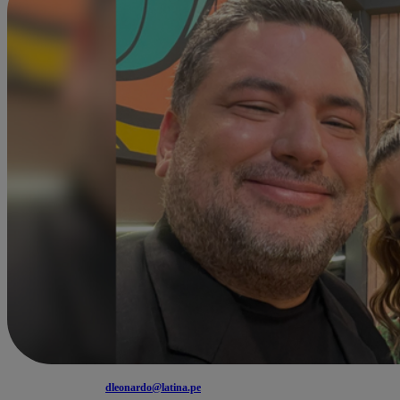
dleonardo@latina.pe