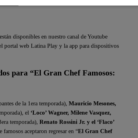
están disponibles en nuestro canal de Youtube
 portal web Latina Play y la app para dispositivos
ados para “El Gran Chef Famosos:
pantes de la 1era temporada),
Mauricio Mesones,
emporada), el
‘Loco’ Wagner, Milene Vasquez,
 3era temporada),
Renato Rossini Jr. y el ‘Flaco’
de famosos aceptaron regresar en “
El Gran Chef