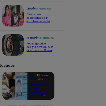
2026
Lima
06 de agosto 2026
Desaparece
adolescente de 14
años tras presunto
contacto con falso
menor en Roblox
Política
06 de agosto 2026
Poder Ejecutivo
designa a tres nuevos
directores del Banco
Central de Reserva:
¿quiénes son?
tacados
Te
26 de mayo
ayudo
2025
Revisa si tienes
deudas
consultando
con tu DNI:
aquí los
detalles