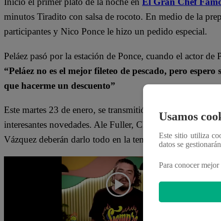
Inició el primer plato de la noche en
El Gran Chef Famo
minutos Tiradito con salsa de rocoto. En medio de la prepa
participantes y Nico Ponce le hizo un pedido especial.
Peláez pasó por la estación de Ponce, cuando el actor de 
“Peláez no es el mejor fileteo de pescado, pero espero
que hacerme un descuento”
Este martes 23 de enero, se transmitió un nuevo episod
Usamos cook
interesantes novedades. Ale Fuller, Christian El Loco W
Este sitio utiliza c
Vázquez deberán darlo todo en la temida Noche de Elimi
datos se gestionará
Para conocer mejor 