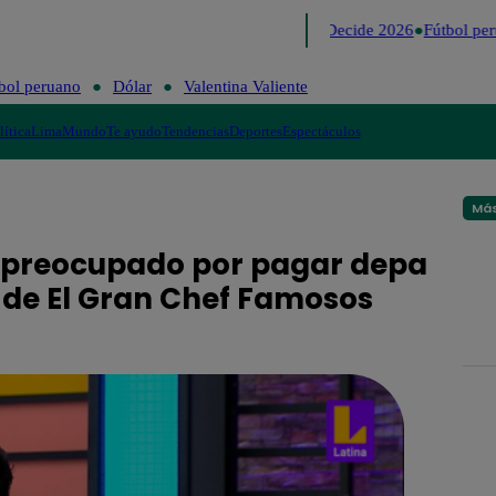
Lo último
Me Caigo de Risa
Perú Decide 2026
Fútbol per
bol peruano
Dólar
Valentina Valiente
lítica
Lima
Mundo
Te ayudo
Tendencias
Deportes
Espectáculos
Más
e preocupado por pagar depa
 de El Gran Chef Famosos