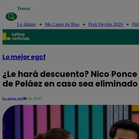
Temas
Lo último
Me Caigo de Risa
Perú Decide 2026
Fút
Po
Lo mejor egcf
¿Le hará descuento? Nico Ponc
de Peláez en caso sea eliminado
Lo mejor egcf
a las 20:45