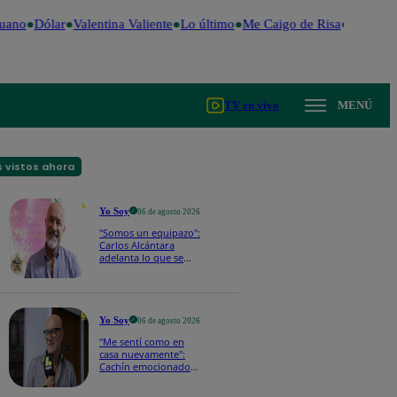
uano
Dólar
Valentina Valiente
Lo último
Me Caigo de Risa
Perú Deci
TV en vivo
MENÚ
 vistos ahora
Yo Soy
06 de agosto 2026
"Somos un equipazo":
Carlos Alcántara
adelanta lo que se
viene en la nueva
temporada de Yo Soy
2026
Yo Soy
06 de agosto 2026
"Me sentí como en
casa nuevamente":
Cachín emocionado
con las novedades de
los castings de Yo Soy