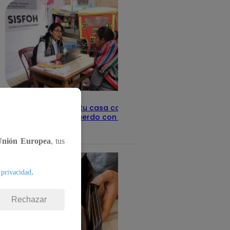
Revisa con tu DNI si tu casa califica
como pobre, de acuerdo con el Sisfoh
Te ayudo
25 de mayo 2026
Unión Europea
, tus
.
 privacidad
Rechazar