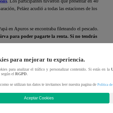
sos
. Los participantes tuvieron que presentar en 40
ración, Peláez acudió a todas las estaciones de los
Papá en Apuros se encontraba fileteando el pescado.
 sirva para poder pagarte la renta. Si no tendrás
io de “El Gran Chef Famosos”, donde hubo
ies para mejorar tu experiencia.
agner, Mauricio Mesones, Nico Ponce y Milene
ookies para analizar el tráfico y personalizar contenido. Si estás en la
nación.
n según el
RGPD
.
como se utilizan tus datos te invitamos leer nuestra pagina de
Política de
Aceptar Cookies