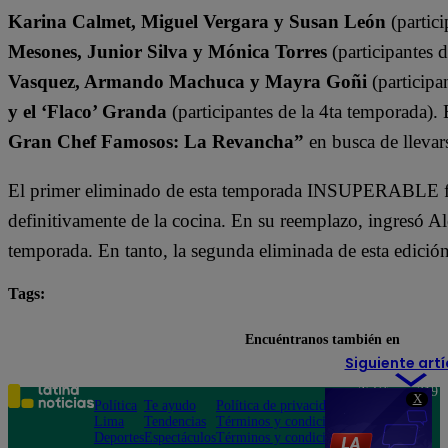
Karina Calmet, Miguel Vergara y Susan León
(partici
Mesones, Junior Silva y Mónica Torres
(participantes 
Vasquez, Armando Machuca y Mayra Goñi
(participa
y el ‘Flaco’ Granda
(participantes de la 4ta temporada).
Gran Chef Famosos: La Revancha”
en busca de llevars
El primer eliminado de esta temporada INSUPERABLE fu
definitivamente de la cocina. En su reemplazo, ingresó A
temporada. En tanto, la segunda eliminada de esta edició
Tags:
destacada minuto
El Gran Chef Famosos
El Gr
Encuéntranos también en
Siguiente artí
Teléfono: 219
X
Política
Te ayudo
Política de privacidad
1000
Lima
Tendencias
Términos y condiciones
Av. San
Deportes
Espectáculos
Términos y condiciones
Felipe 968