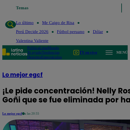
Temas
Lo último
Me Caigo de Risa
Perú Decide 2026
Lo último
Me Caigo de Risa
Perú Decide 2026
Fútbol peruano
Dólar
Valentina Valiente
Política
Lima
Mundo
Te ayudo
Tendencias
TV en vivo
MENÚ
Deportes
Espectáculos
Lo mejor egcf
¡Le pide concentración! Nelly Ro
Goñi que se fue eliminada por ha
Lo mejor egcf
a las 20:55