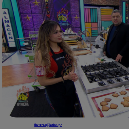
jherrera@latina.pe