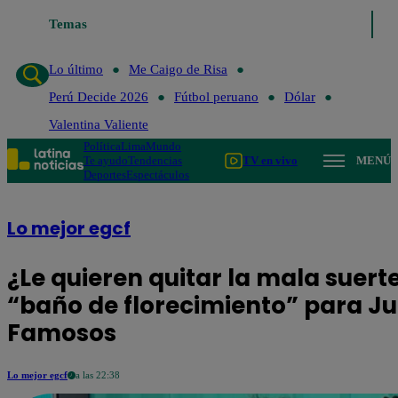
Temas
Lo último
Me Caigo de Risa
Perú De
Lo último
Me Caigo de Risa
Perú Decide 2026
Fútbol peruano
Dólar
Valentina Valiente
Política
Lima
Mundo
Te ayudo
Tendencias
TV en vivo
MENÚ
Deportes
Espectáculos
Lo mejor egcf
¿Le quieren quitar la mala suerte
“baño de florecimiento” para Jun
Famosos
Lo mejor egcf
a las 22:38