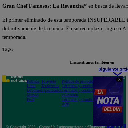
Gran Chef Famosos: La Revancha”
en busca de llevars
El primer eliminado de esta temporada INSUPERABLE fu
definitivamente de la cocina. En su reemplazo, ingresó A
temporada.
Tags:
destacada minuto
El Gran Chef Famosos
El Gr
Encuéntranos también en
Siguiente artí
Teléfono: 219
X
Política
Te ayudo
Política de privacidad
1000
Lima
Tendencias
Términos y condiciones
Av. San
Deportes
Espectáculos
Términos y condiciones
Felipe 968
Mundo
aplicación
Jesús María
Perú
Términos y Condiciones
APP
© Copyright 2026 - Compañía Latinoamericana de Radio Difusión S.A.
Síguenos