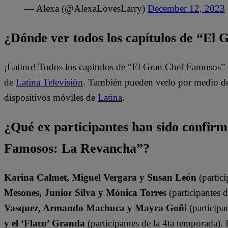
— Alexa (@AlexaLovesLarry)
December 12, 2023
¿Dónde ver todos los capítulos de “El
¡Latino! Todos los capítulos de “El Gran Chef Famosos” 
de
Latina Televisión
. También pueden verlo por medio del
dispositivos móviles de
Latina
.
¿Qué ex participantes han sido confir
Famosos: La Revancha”?
Karina Calmet, Miguel Vergara y Susan León
(partici
Mesones, Junior Silva y Mónica Torres
(participantes 
Vasquez, Armando Machuca y Mayra Goñi
(participa
y el ‘Flaco’ Granda
(participantes de la 4ta temporada).