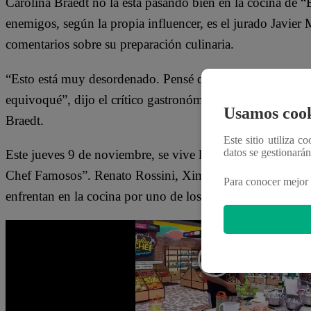
Carolina Braedt no la está pasando bien en la cocina de 
enemigos, según la propia influencer, es el jurado Javier
comentarios sobre su preparación culinaria.
“Esto está muy desordenado. Pensé que tu gran ventaja er
equivoqué”, dijo el crítico gastronómico al llegar a la co
Usamos cook
Braedt.
Este sitio utiliza c
datos se gestionará
Este jueves 9 de noviembre, se vive la cuarta noche de bat
Chef Famosos”. Renato Rossini, Ximena Hoyos, Renato Ro
Para conocer mejor 
enfrentan en la cocina por uno de los dos cupos a la com