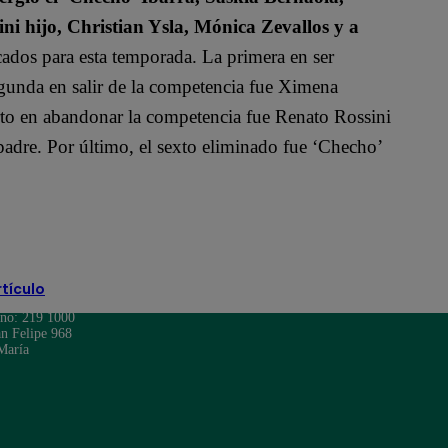
ini hijo, Christian Ysla, Mónica Zevallos y a
dos para esta temporada. La primera en ser
egunda en salir de la competencia fue Ximena
rto en abandonar la competencia fue Renato Rossini
padre. Por último, el sexto eliminado fue ‘Checho’
rtículo
ono: 219 1000
n Felipe 968
María