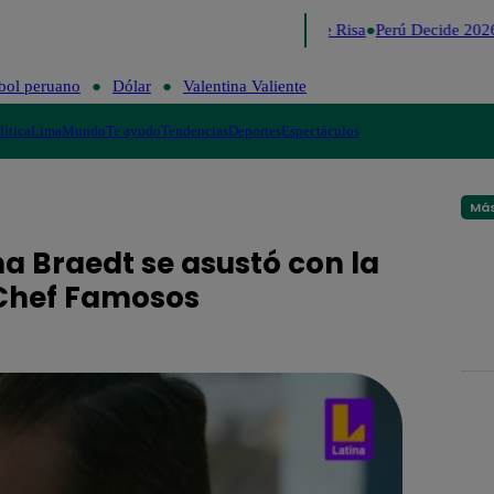
Lo último
Me Caigo de Risa
Perú Decide 2026
bol peruano
Dólar
Valentina Valiente
lítica
Lima
Mundo
Te ayudo
Tendencias
Deportes
Espectáculos
Más
na Braedt se asustó con la
n Chef Famosos