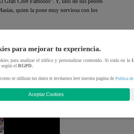
“El Gran Chef Famosos”. Y, uno de sus peores
 Masías, quien la pone muy nerviosa con los
a tu cabeza bien estructurada, pero vi que me
cina de la influencer. “Hoy no”, se excusó Carolina
ies para mejorar tu experiencia.
ookies para analizar el tráfico y personalizar contenido. Si estás en la
n según el
RGPD
.
allas culinarias en la cuarta temporada de “El Gran
ssini Jr, ‘Checho’ Ibarra y Carolina Braedt se
como se utilizan tus datos te invitamos leer nuestra pagina de
Política de
petencia. ¿Quiénes lo conseguirán?
Aceptar Cookies