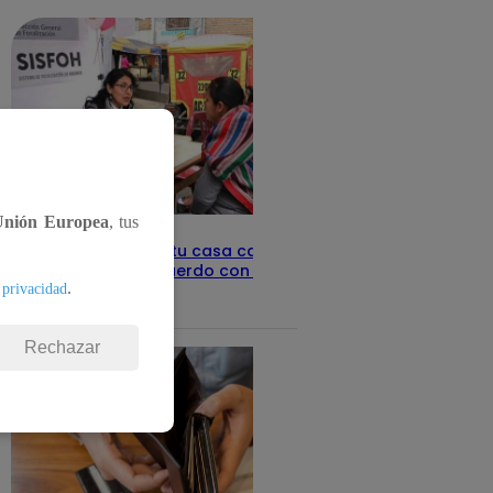
Unión Europea
, tus
Revisa con tu DNI si tu casa califica
como pobre, de acuerdo con el Sisfoh
.
 privacidad
Te ayudo
25 de mayo 2026
Rechazar