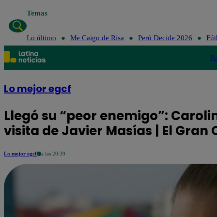
Temas
Lo último
Me Caigo de Risa
Perú Decide 2026
Fút
Po
Lo mejor egcf
Llegó su “peor enemigo”: Caroli
visita de Javier Masías | El Gra
Lo mejor egcf
a las 20:39