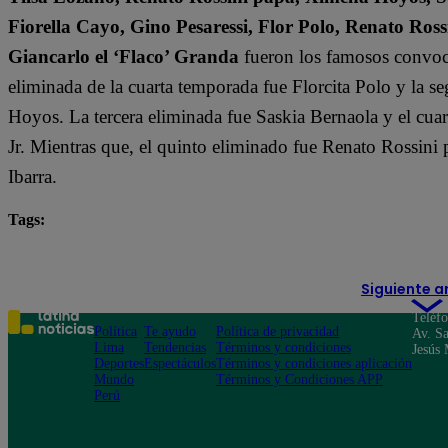
Fiorella Cayo, Gino Pesaressi, Flor Polo, Renato Ross
Giancarlo el ‘Flaco’ Granda
fueron los famosos convoca
eliminada de la cuarta temporada fue Florcita Polo y la s
Hoyos. La tercera eliminada fue Saskia Bernaola y el cua
Jr. Mientras que, el quinto eliminado fue Renato Rossini 
Ibarra.
Tags:
destacada minuto
El Gran Chef Famosos
Siguiente a
Teléf
Política
Te ayudo
Política de privacidad
Av. Sa
Lima
Tendencias
Términos y condiciones
Jesús 
Deportes
Espectáculos
Términos y condiciones aplicación
Mundo
Términos y Condiciones APP
Perú