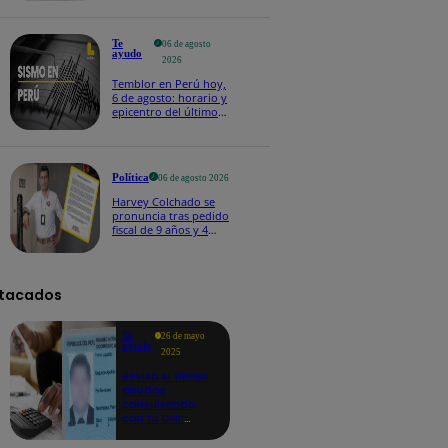
Te
06 de agosto
ayudo
2026
Temblor en Perú hoy,
6 de agosto: horario y
epicentro del último
sismo, según IGP
Política
06 de agosto 2026
Harvey Colchado se
pronuncia tras pedido
fiscal de 9 años y 4
meses de prisión en
su contra
tacados
Te
26 de mayo
ayudo
2025
Revisa si tienes
deudas
consultando
con tu DNI:
aquí los
detalles