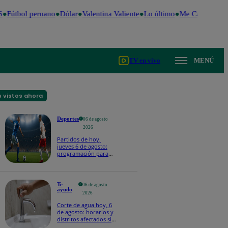
Fútbol peruano
Dólar
Valentina Valiente
Lo último
Me Caigo de Ri
TV en vivo
MENÚ
 vistos ahora
Deportes
06 de agosto
2026
Partidos de hoy,
jueves 6 de agosto:
programación para
ver fútbol EN VIVO
Te
06 de agosto
ayudo
2026
Corte de agua hoy, 6
de agosto: horarios y
distritos afectados sin
el servicio de Sedapal