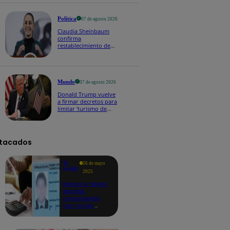
Política
07 de agosto 2026
Claudia Sheinbaum
confirma
restablecimiento de
las reacciones con
Perú: "Fue un gesto de
buena voluntad hacia
México" | VIDEO
Mundo
07 de agosto 2026
Donald Trump vuelve
a firmar decretos para
limitar 'turismo de
parto' pese a fallo de
Corte Suprema
tacados
Te
26 de mayo
ayudo
2025
Revisa si tienes
deudas
consultando
con tu DNI:
aquí los
detalles