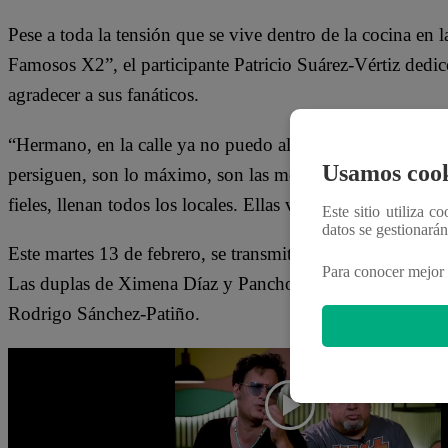
Pese a toda la tensión que se vive dentro de la cocina e
Famosos X2”, el participante Patricio Suárez-Vértiz dedi
agradecer a sus fanáticos.
“Hermano, en la calle ya no puedo almorzar en ningún lad
Usamos cook
persiguen, son lo máximo, son las mejores fans”, aseguró
fieles, llenan todos los locales. Ellas van a ser las mejor
Este sitio utiliza c
datos se gestionará
Este martes 13 de febrero, se transmite la segunda Noch
Para conocer mejor 
Las duplas de Ximena Díaz y Pancho Cavero; Patricio Suá
Rodrigo Sánchez-Patiño.