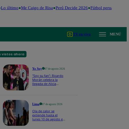
Lo último
Me Caigo de Risa
Perú Decide 2026
Fútbol peruano
Dólar
TV en vivo
MENÚ
 vistos ahora
Yo Soy
07 de agosto 2026
"Soy su fan": Ricardo
Morán celebra la
llegada de Alicia
Mercado a Yo Soy
2026
Lima
07 de agosto 2026
Ola de calor se
extiende hasta el
lunes 10 de agosto en
Lima y otras 16
regiones