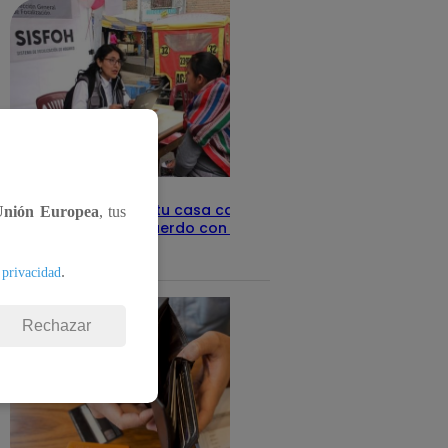
Revisa con tu DNI si tu casa califica
Unión Europea
, tus
como pobre, de acuerdo con el Sisfoh
Te ayudo
25 de mayo 2026
.
 privacidad
Rechazar