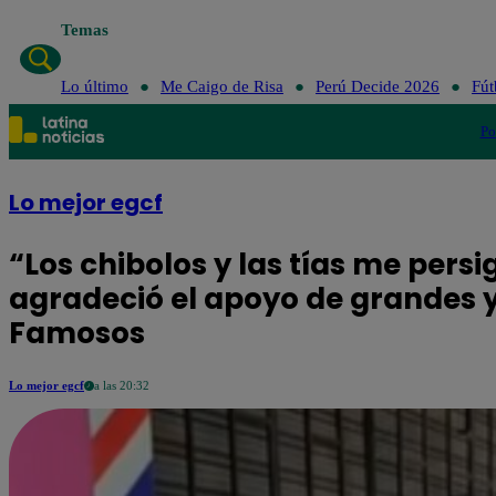
Temas
Lo último
Me Caigo 
Lo último
Me Caigo de Risa
Perú Decide 2026
Fút
Po
Lo mejor egcf
“Los chibolos y las tías me persi
agradeció el apoyo de grandes y
Famosos
Lo mejor egcf
a las 20:32