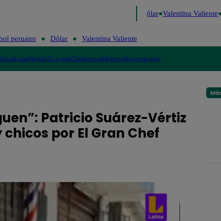
de Risa
Perú Decide 2026
Fútbol peruano
Dólar
Valentina Valiente
bol peruano
Dólar
Valentina Valiente
lítica
Lima
Mundo
Te ayudo
Tendencias
Deportes
Espectáculos
Más
guen”: Patricio Suárez-Vértiz
 chicos por El Gran Chef