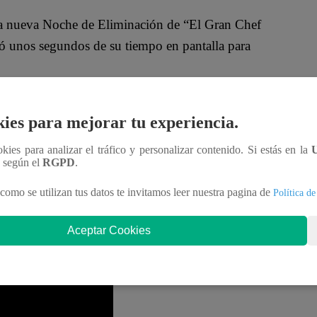
n la nueva Noche de Eliminación de “El Gran Chef
có unos segundos de su tiempo en pantalla para
o porque todos los chibolos y las tías me
ies para mejorar tu experiencia.
 el ex Arena Hash. “Mis tías de 85 son lo máximo,
es juezas. Como tiene que ser”, agregó.
ookies para analizar el tráfico y personalizar contenido. Si estás en la
n según el
RGPD
.
e de Eliminación en “El Gran Chef Famosos X2”.
como se utilizan tus datos te invitamos leer nuestra pagina de
Política de
rez- Vértiz y Arturo Pomar Jr; y Joaquín Escobar y
Aceptar Cookies