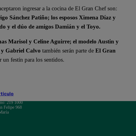
aceptaron ingresar a la cocina de El Gran Chef son:
go Sánchez Patiño; los esposos Ximena Díaz y
do y el dúo de amigos Damián y el Toyo.
s Marisol y Celine Aguirre; el modelo Austin y
 y Gabriel Calvo
también serán parte de
El Gran
un festín para los sentidos.
rtículo
ono: 219 1000
n Felipe 968
María