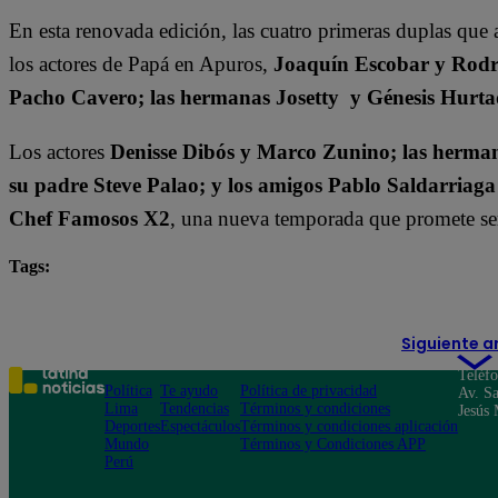
En esta renovada edición, las cuatro primeras duplas que 
los actores de Papá en Apuros,
Joaquín Escobar y Rodri
Pacho Cavero; las hermanas Josetty y Génesis Hurta
Los actores
Denisse Dibós y Marco Zunino; las hermana
su padre Steve Palao; y los amigos Pablo Saldarriaga
Chef Famosos X2
, una nueva temporada que promete ser 
Tags:
destacada minuto
El Gran Chef Famosos
Siguiente a
Teléf
Política
Te ayudo
Política de privacidad
Av. Sa
Lima
Tendencias
Términos y condiciones
Jesús 
Deportes
Espectáculos
Términos y condiciones aplicación
Mundo
Términos y Condiciones APP
Perú