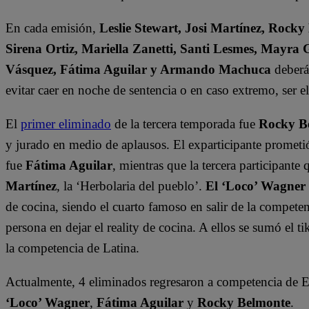
En cada emisión,
Leslie Stewart, Josi Martínez, Rocky
Sirena Ortiz, Mariella Zanetti, Santi Lesmes, Mayra 
Vásquez, Fátima Aguilar y Armando Machuca
deberán
evitar caer en noche de sentencia o en caso extremo, ser 
El
primer eliminado
de la tercera temporada fue
Rocky B
y jurado en medio de aplausos. El exparticipante prometi
fue
Fátima Aguilar
, mientras que la tercera participant
Martínez
, la ‘Herbolaria del pueblo’.
El ‘Loco’ Wagner
de cocina, siendo el cuarto famoso en salir de la compete
persona en dejar el reality de cocina. A ellos se sumó el t
la competencia de Latina.
Actualmente, 4 eliminados regresaron a competencia de
‘Loco’ Wagner
,
Fátima Aguilar
y
Rocky Belmonte
.