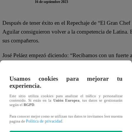
16 de septiembre 2023
Después de tener éxito en el Repechaje de “El Gran Che
Aguilar consiguieron volver a la competencia de Latina. E
sus compañeros.
José Peláez empezó diciendo: “Recibamos con un fuerte apl
han regresado del Repechaje”. En ese momento, el ‘Loco’ 
toda la cocina mientras los demás aplaudían.
Usamos cookies para mejorar tu
experiencia.
En el episodio de este sábado de “El Gran Chef Famosos”
Vázquez, Santi Lesmes y Fátima Aguilar se enfrentan en l
Este sitio utiliza cookies para analizar el tráfico y personalizar
contenido. Si estás en la
Unión Europea
, tus datos se gestionarán
competencia y no pasar a la Noche de Sentencia.
según el
RGPD
.
Para conocer mejor como se utilizan tus datos te invitamos leer nuestra
Política de privacidad
pagina de
.