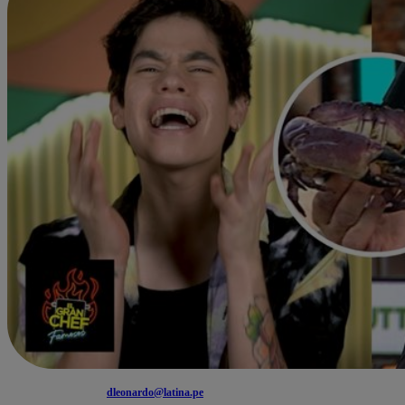
dleonardo@latina.pe