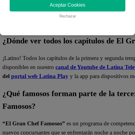
Aceptar Cookies
Rechazar
¿Dónde ver todos los capítulos de El 
¡Latino! Todos los capítulos de la primera y segunda te
disponibles en nuestro
canal de Youtube de Latina Tele
del
portal web Latina Play
y la app para dispositivos m
¿Qué famosos forman parte de la terc
Famosos?
“El Gran Chef Famosos”
es un programa de competencia
nuevos concursantes que se enfrentarán noche a noche por 