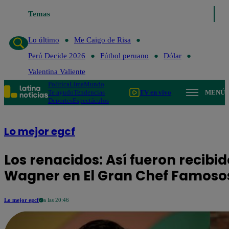
Temas
Lo último
Me Caigo de Risa
Perú D
Lo último
Me Caigo de Risa
Perú Decide 2026
Fútbol peruano
Dólar
Valentina Valiente
Política
Lima
Mundo
Te ayudo
Tendencias
TV en vivo
MENÚ
Deportes
Espectáculos
Lo mejor egcf
Los renacidos: Así fueron recibid
Wagner en El Gran Chef Famos
Lo mejor egcf
a las 20:46