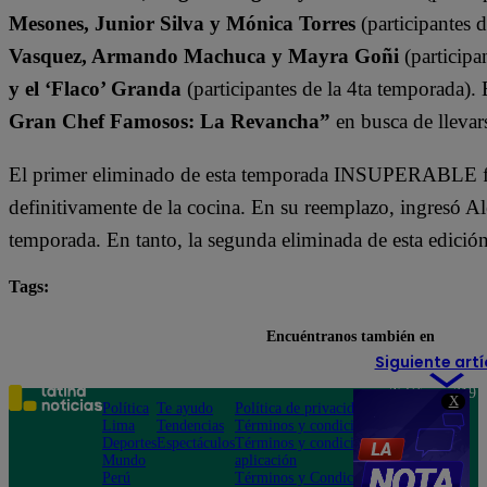
Mesones, Junior Silva y Mónica Torres
(participantes 
Vasquez, Armando Machuca y Mayra Goñi
(participa
y el ‘Flaco’ Granda
(participantes de la 4ta temporada).
Gran Chef Famosos: La Revancha”
en busca de llevars
El primer eliminado de esta temporada INSUPERABLE fu
definitivamente de la cocina. En su reemplazo, ingresó A
temporada. En tanto, la segunda eliminada de esta edició
Tags:
destacada minuto
El Gran Chef Famosos
El Gr
Encuéntranos también en
Siguiente artí
Teléfono: 219
X
Política
Te ayudo
Política de privacidad
1000
Lima
Tendencias
Términos y condiciones
Av. San
Deportes
Espectáculos
Términos y condiciones
Felipe 968
Mundo
aplicación
Jesús María
Perú
Términos y Condiciones