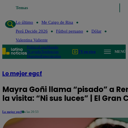
Lo último
Temas
Me Caigo de Risa
Perú Decide 2026
Fútbol peruano
Lo último
Me Caigo de Risa
Perú Decide 2026
Fútbol peruano
Dólar
Valentina Valiente
Política
Lima
Mundo
Te ayudo
Tendencias
TV en vivo
MENÚ
Deportes
Espectáculos
Lo mejor egcf
Mayra Goñi llama “pisado” a Ren
la visita: “Ni sus luces” | El Gr
Lo mejor egcf
a las 20:53