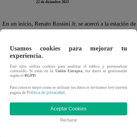
22 de diciembre 2023
En un inicio, Renato Rossini Jr. se acercó a la estación 
preparaciones. Sin embargo, Mauricio Mesones y Junior S
y no dudaron en acercarse. Cuando Mesones llegó coment
Usamos cookies para mejorar tu
iguales. Rápidamente Renato salió corriendo.
experiencia.
Luego de lo sucedido, ‘Renatito’ no volvió a la estación d
Este sitio utiliza cookies para analizar el tráfico y personalizar
contenido. Si estás en la
Unión Europea
, tus datos se gestionarán
comentario sobre esto. Primero comenzó cansando “pisa
según el
RGPD
.
Nunca más vino. Al toque lo ‘cuadraron’ y mira ni sus l
Para conocer mejor como se utilizan tus datos te invitamos leer nuestra
Política de privacidad
pagina de
.
Este viernes 22 de diciembre, se transmitió un episodio
Los participantes lucharon en una batalla culinaria, dond
Aceptar Cookies
embargo, al final de la noche tres de ellos tendrán que ir
Rechazar