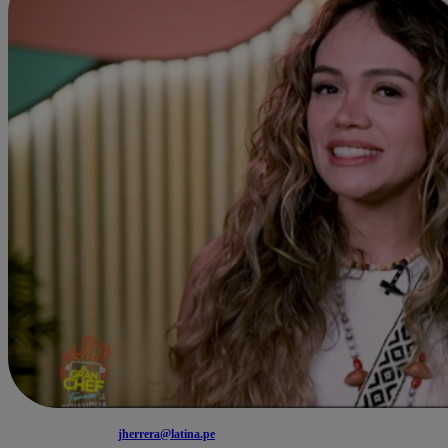
jherrera@latina.pe