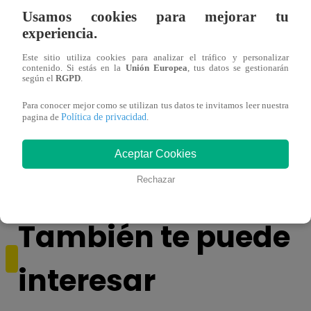
Usamos cookies para mejorar tu
experiencia.
Este sitio utiliza cookies para analizar el tráfico y personalizar
contenido. Si estás en la
Unión Europea
, tus datos se gestionarán
según el
RGPD
.
Para conocer mejor como se utilizan tus datos te invitamos leer nuestra
¿Por qué Nelly Rossinelli se volvió viral
La ca
Política de privacidad
pagina de
.
antes de Navidad?
conmo
Aceptar Cookies
Rechazar
También te puede
interesar