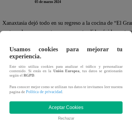
05 de marzo 2024
Xanaxtasia dejó todo en su regreso a la cocina de “El 
corte en la mano que tuvo que ser atendido rápidamente 
Latina Televisión.
Usamos cookies para mejorar tu
“My darling, creo que me voy. Mi dedo no puede más. Im 
experiencia.
Hurtado al enterarse que el corte era serio.
Este sitio utiliza cookies para analizar el tráfico y personalizar
contenido. Si estás en la
Unión Europea
, tus datos se gestionarán
según el
RGPD
.
“Mi pobre Xanax se ha cortado el dedo, literal le agarró 
demuestra que lo ha dado todo por nosotras en la cocina”,
Para conocer mejor como se utilizan tus datos te invitamos leer nuestra
Política de privacidad
pagina de
.
hermana Génnesis para los últimos minutos del segundo p
Aceptar Cookies
Este martes 5 de marzo se vive el segundo día de Repec
Rechazar
las duplas eliminadas buscan un puesto dentro de la compe
conseguirlo, trajeron a sus mejores refuerzos.