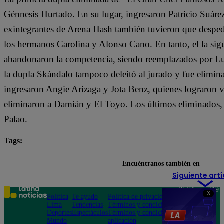
Génnesis Hurtado. En su lugar, ingresaron Patricio Suár
exintegrantes de Arena Hash también tuvieron que despe
los hermanos Carolina y Alonso Cano. En tanto, el la si
abandonaron la competencia, siendo reemplazados por Lu
la dupla Skándalo tampoco deleitó al jurado y fue elimin
ingresaron Angie Arizaga y Jota Benz, quienes lograron v
eliminaron a Damián y El Toyo. Los últimos eliminados, 
Palao.
Tags:
destacada minuto
El Gran Chef Famosos
Encuéntranos también en
Siguiente artí
Teléfono: 219
X
Política
Te ayudo
Política de privacidad
1000
Lima
Tendencias
Términos y condiciones
Av. San
Deportes
Espectáculos
Términos y condiciones
Felipe 968
Mundo
aplicación
Jesús María