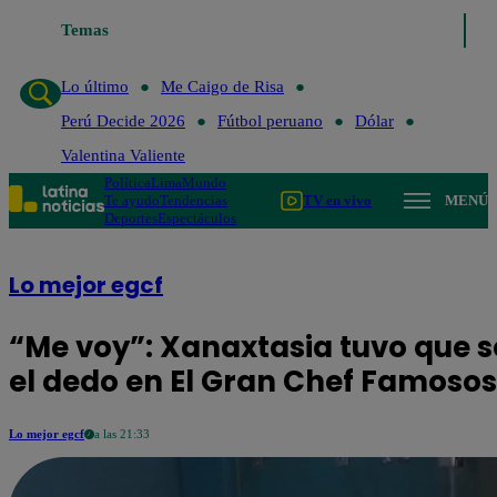
Lo último
Temas
Me Caigo de Risa
Perú Decide 2026
Fútbol peruan
Lo último
Me Caigo de Risa
Perú Decide 2026
Fútbol peruano
Dólar
Valentina Valiente
Política
Lima
Mundo
Te ayudo
Tendencias
TV en vivo
MENÚ
Deportes
Espectáculos
Lo mejor egcf
“Me voy”: Xanaxtasia tuvo que se
el dedo en El Gran Chef Famosos
Lo mejor egcf
a las 21:33