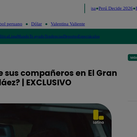
Lo último
Me Caigo de Risa
Perú Decide 2026
F
bol peruano
Dólar
Valentina Valiente
lítica
Lima
Mundo
Te ayudo
Tendencias
Deportes
Espectáculos
Más
bre sus compañeros en El Gran
láez? | EXCLUSIVO