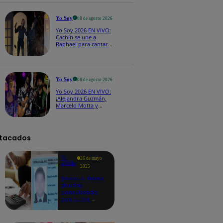
CASTING EN VIVO
Yo Soy
08 de agosto 2026
Yo Soy 2026 EN VIVO:
Cachín se une a
Raphael para cantar
una espectacular
versión de “Amor mío”
Yo Soy
08 de agosto 2026
Yo Soy 2026 EN VIVO:
¡Alejandra Guzmán,
Marcelo Motta y
Cerati dejan el rock y
se lanzan a la cumbia!
tacados
Te
26 de mayo
ayudo
2025
Revisa si tienes
deudas
consultando
con tu DNI:
aquí los
detalles