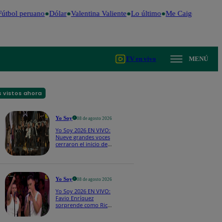
útbol peruano
Dólar
Valentina Valiente
Lo último
Me Caigo de Risa
TV en vivo
MENÚ
 vistos ahora
Yo Soy
08 de agosto 2026
Yo Soy 2026 EN VIVO:
Nueve grandes voces
cerraron el inicio de
Yo Soy con “We Are
the Champions”
Yo Soy
08 de agosto 2026
Yo Soy 2026 EN VIVO:
Favio Enríquez
sorprende como Ricky
Martin y pone a bailar
a todos en pleno