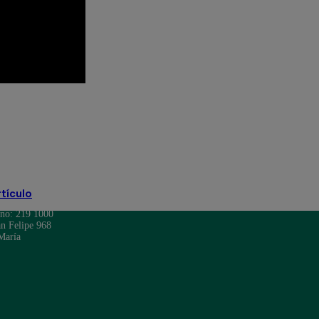
hef Famosos completo
 pericotitos
El Gran Chef Famosos resumen
rtículo
ono: 219 1000
n Felipe 968
María