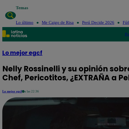
Temas
Lo último
Me Caigo de Risa
Perú Decide 2026
Fút
Po
Lo mejor egcf
Nelly Rossinelli y su opinión so
Chef, Pericotitos, ¿EXTRAÑA a Pe
Lo mejor egcf
a las 22:36