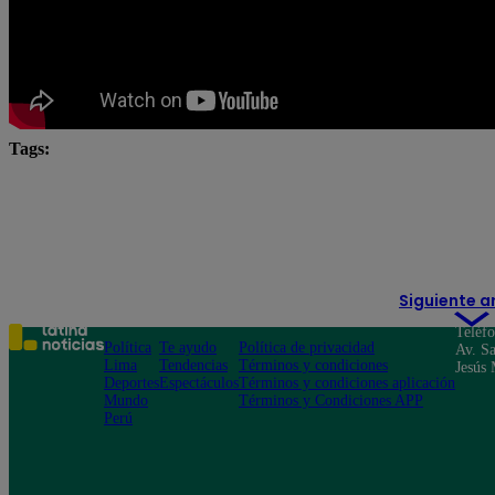
Tags:
El Gran Chef
El Gran Chef Famosos
El Gran C
El Gran Chef Famosos EN VIVO
El gran chef famosos
Nelly Rossinelli
Siguiente a
Teléf
Política
Te ayudo
Política de privacidad
Av. Sa
Lima
Tendencias
Términos y condiciones
Jesús 
Deportes
Espectáculos
Términos y condiciones aplicación
Mundo
Términos y Condiciones APP
Perú