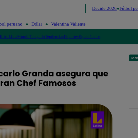
Lo último
Me Caigo de Risa
Perú Decide 2026
Fútbol per
bol peruano
Dólar
Valentina Valiente
lítica
Lima
Mundo
Te ayudo
Tendencias
Deportes
Espectáculos
Más
ncarlo Granda asegura que
 Gran Chef Famosos