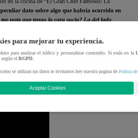
ción en la cocina de “El Gran Chef Famosos: La
 peculiar dato sobre algo que habría ocurrido en
me nota que tengo la cara sucia? La del lado
aseaba por todas las estaciones.
ies para mejorar tu experiencia.
ucedido en el confesionario.
“La verdad es que
un beso en el cachete y no me he lavado la cara.
ookies para analizar el tráfico y personalizar contenido. Si estás en la
n según el
RGPD
.
como se utilizan tus datos te invitamos leer nuestra pagina de
Política de
oñi, Karina Calmet, Susan León, Armando Machuca
varse de la noche de sentencia de “El Gran Chef
Aceptar Cookies
tapa?