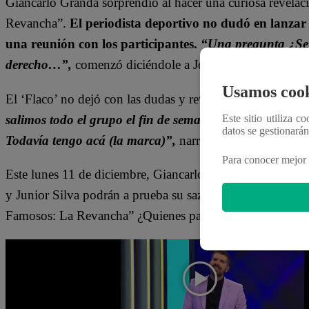
Giancarlo Granda sorprendió al hacer una curiosa revela
Revancha”.
El periodista deportivo no dudó en lanzar
una reunión con los participantes.
“Una pregunta ¿Se 
derecho…”,
comenzó diciéndole a José Peláez, quien se p
Usamos cook
El ‘Flaco’ no dejó con las dudas y reveló lo que habría s
salimos todo el grupo el fin de semana. Mayrita me dio 
Este sitio utiliza c
datos se gestionará
Todavía tengo acá (la marca)”,
narró Giancarlo.
Para conocer mejor 
Este lunes 11 de diciembre, Giancarlo Granda, Mayra G
y Junior Silva podrán a prueba su sazón para intentar sal
Famosos: La Revancha” ¿Quienes pasarán a la siguiente e