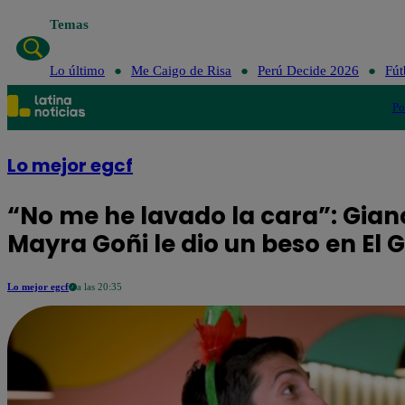
Temas
Lo último
Me Caigo de Risa
Perú Decide 2026
Fút
Po
Lo mejor egcf
“No me he lavado la cara”: Gia
Mayra Goñi le dio un beso en El
Lo mejor egcf
a las 20:35