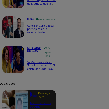
dicen tango?": El chiste
de Machuca que la
hizo reaccionar así en
Me caigo de risa
Política
06 de agosto 2026
Canciller Carlos Espá
participirá en la
ceremonia de
posesión presidencial
de Abelardo de la
Espriella en Colombia
ME CAIGO
06 de
DE RISA
agosto
2026
"A Machuca le dicen
'Árbol sin ramas'...": El
chiste de Yiddá Eslava
que hizo explotar de
risa a todos
tacados
Te
26 de mayo
ayudo
2025
Revisa si tienes
deudas