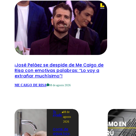
¡José Peláez se despide de Me Caigo de
Risa con emotivas palabras: “Lo voy a
extrañar muchísimo”!
ME CAIGO DE RISA
08 de agosto 2026
Te
08 de
ayudo
agosto
2026
Corte de
agua hoy,