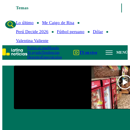
Temas
Lo último
Me Caigo de Risa
Perú Decide 20
Lo último
Me Caigo de Risa
Perú Decide 2026
Fútbol peruano
Dólar
Valentina Valiente
Política
Lima
Mundo
Te ayudo
Tendencias
TV en vivo
MENÚ
Deportes
Espectáculos