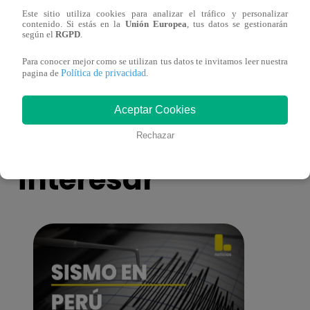
Este sitio utiliza cookies para analizar el tráfico y personalizar
¿Por qué Nelly Rossinelli se volvió viral
La ca
contenido. Si estás en la
Unión Europea
, tus datos se gestionarán
antes de Navidad?
conmo
según el
RGPD
.
Para conocer mejor como se utilizan tus datos te invitamos leer nuestra
Política de privacidad
pagina de
.
Aceptar Cookies
También te puede
Rechazar
interesar