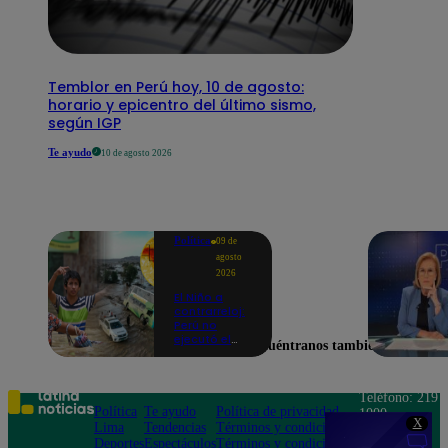
Temblor en Perú hoy, 10 de agosto:
horario y epicentro del último sismo,
según IGP
Te ayudo
10 de agosto 2026
Política
09 de
agosto
2026
El Niño a
contrarreloj:
Perú no
ejecutó el
Encuéntranos también en
58% de
acciones
para prevenir
inundaciones
Teléfono: 219
en puntos
Política
Te ayudo
Política de privacidad
1000
críticos de
X
Lima
Tendencias
Términos y condiciones
Av. San
ríos
Deportes
Espectáculos
Términos y condiciones
Felipe 968