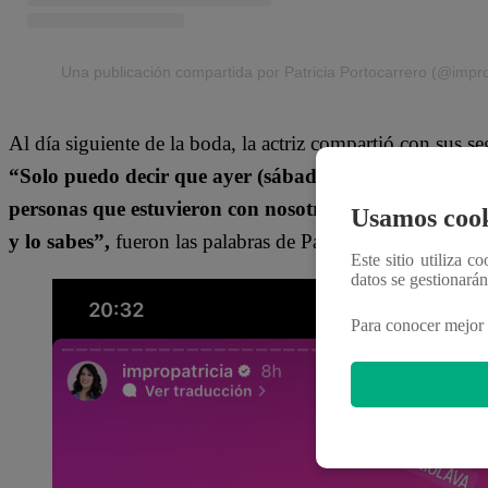
Una publicación compartida por Patricia Portocarrero (@impro
Al día siguiente de la boda, la actriz compartió con sus 
“Solo puedo decir que ayer (sábado 23 de septiembre) 
personas que estuvieron con nosotros, hemos sentido 
Usamos cook
y lo sabes”,
fueron las palabras de Patricia Portocarrero e
Este sitio utiliza c
datos se gestionará
Para conocer mejor 