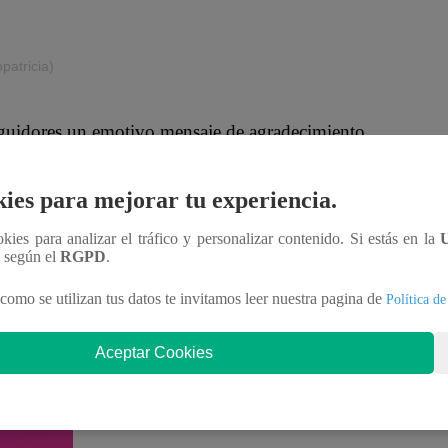
patricia)
seguidores un emotivo mensaje de agradecimiento.
he sido inmensamente feliz. Gracias a todas las
tanto amor. Para siempre en nuestros corazones
ies para mejorar tu experiencia.
n su primer día de casada.
ookies para analizar el tráfico y personalizar contenido. Si estás en la
n según el
RGPD
.
como se utilizan tus datos te invitamos leer nuestra pagina de
Política de
Aceptar Cookies