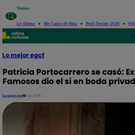
Temas
Lo último
Me Caigo de Risa
Perú Decide 2026
Fút
Po
Lo mejor egcf
Patricia Portocarrero se casó: Ex
Famosos dio el sí en boda priva
Lo mejor egcf
a las 21:59