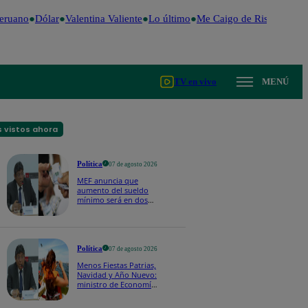
ruano
Dólar
Valentina Valiente
Lo último
Me Caigo de Risa
Perú De
TV en vivo
MENÚ
 vistos ahora
Política
07 de agosto 2026
MEF anuncia que
aumento del sueldo
mínimo será en dos
etapas: "El primero,
posiblemente, de S/
100 y el otro de S/ 70"
Política
07 de agosto 2026
Menos Fiestas Patrias,
Navidad y Año Nuevo:
ministro de Economía
anuncia que se
moverán los feriados