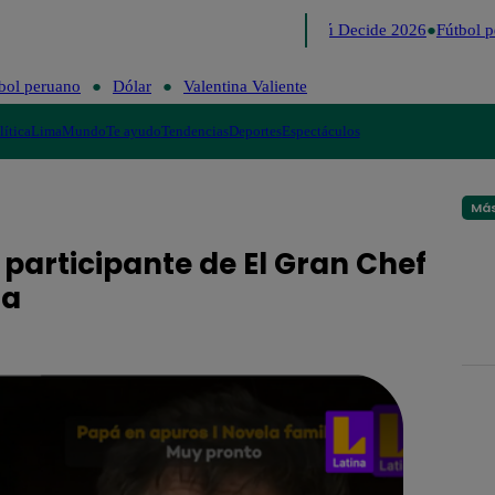
Lo último
Me Caigo de Risa
Perú Decide 2026
Fútbol pe
bol peruano
Dólar
Valentina Valiente
lítica
Lima
Mundo
Te ayudo
Tendencias
Deportes
Espectáculos
Más
 participante de El Gran Chef
da