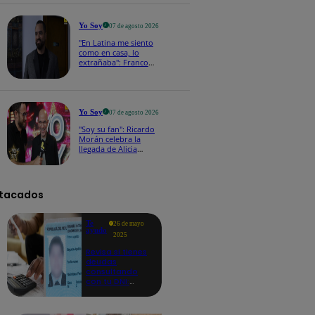
a los viernes
Yo Soy
07 de agosto 2026
"En Latina me siento
como en casa, lo
extrañaba": Franco
Cabrera emocionado
por estreno de Yo Soy
2026
Yo Soy
07 de agosto 2026
"Soy su fan": Ricardo
Morán celebra la
llegada de Alicia
Mercado a Yo Soy
2026
tacados
Te
26 de mayo
ayudo
2025
Revisa si tienes
deudas
consultando
con tu DNI:
aquí los
detalles