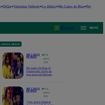
Dólar
Valentina Valiente
Lo último
Me Caigo de Risa
Perú Decide 
TV en vivo
MENÚ
 vistos ahora
ME CAIGO
06 de
DE RISA
agosto
2026
Me Caigo De Risa: El
inesperado chiste de
tres actos de Manuel
Gold que hizo
explotar a todo el set
ME CAIGO
06 de
DE RISA
agosto
2026
"¿Por qué a Yiddá le