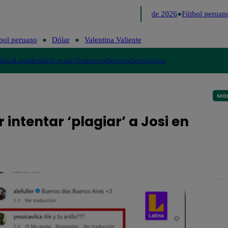
Lo último
Me Caigo de Risa
Perú Decide 2026
Fútbol peruano
bol peruano
Dólar
Valentina Valiente
lítica
Lima
Mundo
Te ayudo
Tendencias
Deportes
Espectáculos
Más
intentar ‘plagiar’ a Josi en