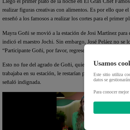
Llegó el primer plato de la noche en El Gran Chef Famos
realizar figuras creativas con alimentos. Es por ello que el
enseñó a los famosos a realizar los cortes para el primer pl
Mayra Goñi se movió a la estación de Josi Martínez para 
indicó el maestro Jochi. Sin embargo, José Peláez no se lo
“Participante Goñi, por favor, regrese a su estación”, indi
Usamos cook
Esto no fue del agrado de Goñi, quien se achoró con el p
trabajaba en su estación, le restarían puntos. “Oh por qué
Este sitio utiliza c
datos se gestionará
señaló indignada.
Para conocer mejor 