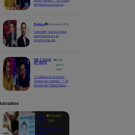
dicen tango?": El chiste
de Machuca que la
hizo reaccionar así en
Me caigo de risa
Política
06 de agosto 2026
Canciller Carlos Espá
participirá en la
ceremonia de
posesión presidencial
de Abelardo de la
Espriella en Colombia
ME CAIGO
06 de
DE RISA
agosto
2026
"A Machuca le dicen
'Árbol sin ramas'...": El
chiste de Yiddá Eslava
que hizo explotar de
risa a todos
tacados
Te
26 de mayo
ayudo
2025
Revisa si tienes
deudas