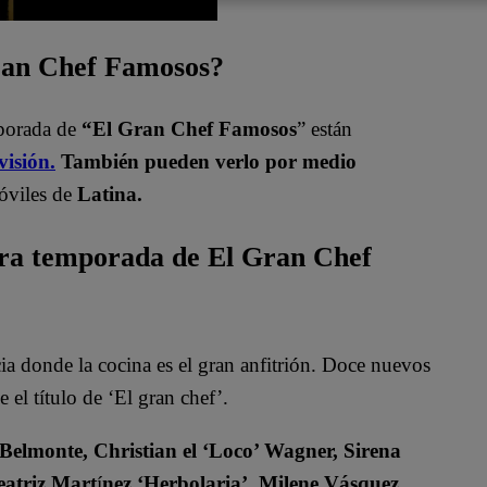
Gran Chef Famosos?
mporada de
“El Gran Chef Famosos
” están
visión.
También pueden verlo por medio
óviles de
Latina.
era temporada de El Gran Chef
 donde la cocina es el gran anfitrión. Doce nuevos
 el título de ‘El gran chef’.
 Belmonte, Christian el ‘Loco’ Wagner, Sirena
eatriz Mart
í
nez ‘Herbolaria’, Milene Vásquez,