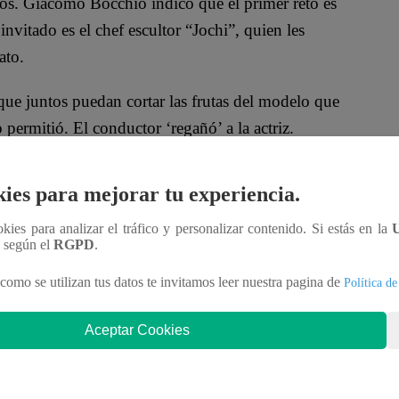
os. Giacomo Bocchio indicó que el primer reto es
 invitado es el chef escultor “Jochi”, quien les
ato.
que juntos puedan cortar las frutas del modelo que
 permitió. El conductor ‘regañó’ a la actriz.
có.
ies para mejorar tu experiencia.
resentador del programa, pues este indicó que si no
 me botan. ¿Qué pasa? Oh causa, te pasas, oe'”,
ookies para analizar el tráfico y personalizar contenido. Si estás en la
n según el
RGPD
.
como se utilizan tus datos te invitamos leer nuestra pagina de
Política de
Aceptar Cookies