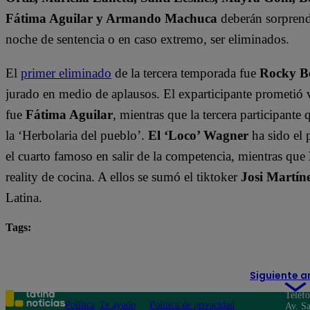
Fátima Aguilar y Armando Machuca
deberán sorprende
noche de sentencia o en caso extremo, ser eliminados.
El
primer eliminado
de la tercera temporada fue
Rocky B
jurado en medio de aplausos. El exparticipante prometió 
fue
Fátima Aguilar
, mientras que la tercera participant
la ‘Herbolaria del pueblo’.
El ‘Loco’ Wagner
ha sido el 
el cuarto famoso en salir de la competencia, mientras que
reality de cocina. A ellos se sumó el tiktoker
Josi Martín
Latina.
Tags:
destacada minuto
El Gran Chef Famosos
Siguiente a
Teléf
Política
Te ayudo
Política de privacidad
Av. Sa