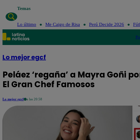
Temas
Lo último
Me Caigo de Risa
Perú Decide 2026
Fút
Po
Lo mejor egcf
Peláez ‘regaña’ a Mayra Goñi por 
El Gran Chef Famosos
Lo mejor egcf
a las 20:58