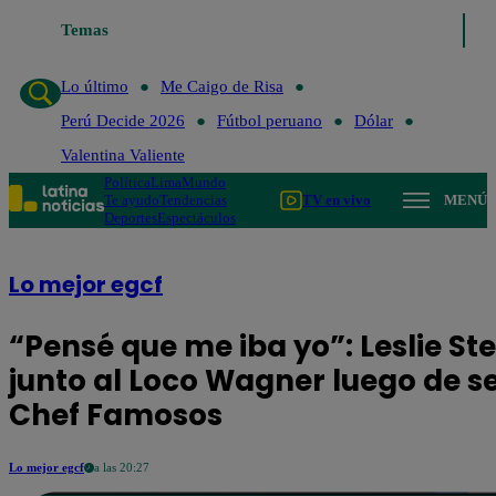
Temas
Lo último
Me C
Lo último
Me Caigo de Risa
Perú Decide 2026
Fútbol peruano
Dólar
Valentina Valiente
Política
Lima
Mundo
Te ayudo
Tendencias
TV en vivo
MENÚ
Deportes
Espectáculos
Lo mejor egcf
“Pensé que me iba yo”: Leslie 
junto al Loco Wagner luego de se
Chef Famosos
Lo mejor egcf
a las 20:27