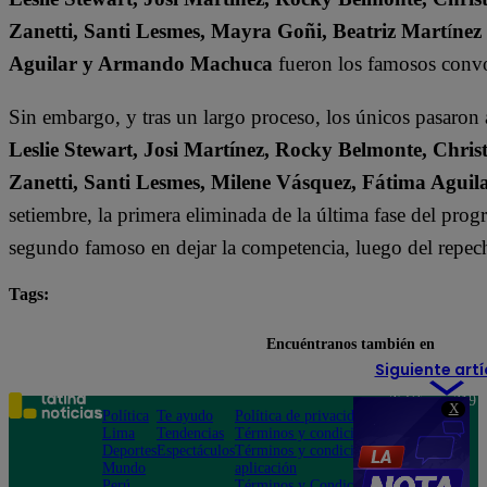
Zanetti, Santi Lesmes, Mayra Goñi, Beatriz Mart
í
nez
Aguilar y Armando Machuca
fueron los famosos convo
Sin embargo, y tras un largo proceso, los únicos pasaron
Leslie Stewart, Josi Martínez, Rocky Belmonte, Christ
Zanetti, Santi Lesmes, Milene Vásquez, Fátima Agu
setiembre, la primera eliminada de la última fase del pro
segundo famoso en dejar la competencia, luego del repech
Tags:
destacada minuto
El Gran Chef Famosos
Leslie
Encuéntranos también en
Siguiente artí
Teléfono: 219
X
Política
Te ayudo
Política de privacidad
1000
Lima
Tendencias
Términos y condiciones
Av. San
Deportes
Espectáculos
Términos y condiciones
Felipe 968
Mundo
aplicación
Jesús María
Perú
Términos y Condiciones