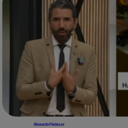
dleonardo@latina.pe