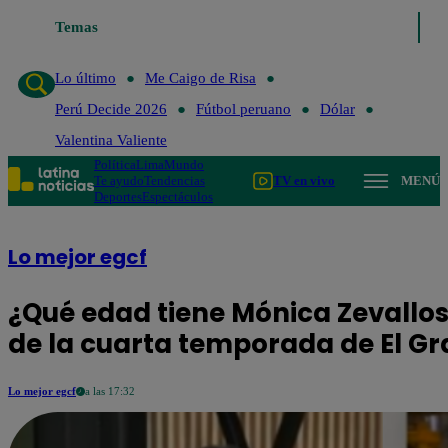
Temas
Lo último
Me
Lo último
Me Caigo de Risa
Perú Decide 2026
Fútbol peruano
Dólar
Valentina Valiente
Política
Lima
Mundo
Te ayudo
Tendencias
TV en vivo
MENÚ
Deportes
Espectáculos
Lo mejor egcf
¿Qué edad tiene Mónica Zevallos,
de la cuarta temporada de El G
Lo mejor egcf
a las 17:32