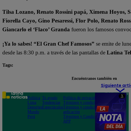
Tilsa Lozano, Renato Rossini papá, Ximena Hoyos, Se
Fiorella Cayo, Gino Pesaressi, Flor Polo, Renato Ross
Giancarlo el ‘Flaco’ Granda
fueron los famosos convoc
¡Ya lo sabes! “El Gran Chef Famosos”
se emite de lun
desde las 8:30 p.m. a través de las pantallas de
Latina Tel
Tags:
destacada minuto
El Gran Chef Famosos
Encuéntranos también en
Siguiente artí
Teléfono: 219
X
Política
Te ayudo
Política de privacidad
1000
Lima
Tendencias
Términos y condiciones
Av. San
Deportes
Espectáculos
Términos y condiciones
Felipe 968
Mundo
aplicación
Jesús María
Perú
Términos y Condiciones
APP