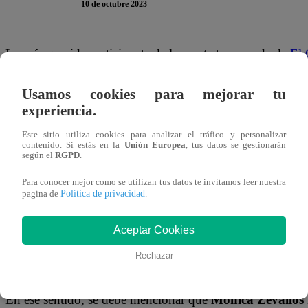
10 de octubre 2023
La más querida participante de la cuarta temporada de
El
participará esta noche de la segunda gala del programa de
Usamos cookies para mejorar tu
pena soñar’ participará junto
Ximena Hoyos, Renato Ross
experiencia.
el ‘Flaco’ Granda
.
Este sitio utiliza cookies para analizar el tráfico y personalizar
contenido. Si estás en la
Unión Europea
, tus datos se gestionarán
Su retorno a las pantallas causó revuelo en redes sociales
según el
RGPD
.
la televisión peruana hace más de 15 años. Sus seguidore
Para conocer mejor como se utilizan tus datos te invitamos leer nuestra
más influyentes por su impacto en el rating de la época.
Política de privacidad
pagina de
.
Tras su regreso al programa de cocina con el anuncio de s
Aceptar Cookies
Chef Famosos, la reconocida peruana ha generado diversa
Rechazar
al descubierto interrogante sobre su esposo, hijos e inclus
En ese sentido, se debe mencionar que
Mónica Zevallos