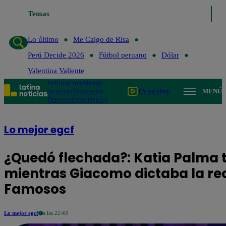
Temas
Lo último
Me Caigo de 
Lo último
Me Caigo de Risa
Perú Decide 2026
Fútbol peruano
Dólar
Valentina Valiente
Política
Lima
Mundo
Te ayudo
Tendencias
TV en vivo
MENÚ
Deportes
Espectáculos
Lo mejor egcf
¿Quedó flechada?: Katia Palma t
mientras Giacomo dictaba la rec
Famosos
Lo mejor egcf
a las 22:43