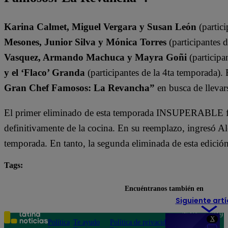
Karina Calmet, Miguel Vergara y Susan León
(partici
Mesones, Junior Silva y Mónica Torres
(participantes 
Vasquez, Armando Machuca y Mayra Goñi
(participa
y el ‘Flaco’ Granda
(participantes de la 4ta temporada).
Gran Chef Famosos: La Revancha”
en busca de llevars
El primer eliminado de esta temporada INSUPERABLE fu
definitivamente de la cocina. En su reemplazo, ingresó A
temporada. En tanto, la segunda eliminada de esta edició
Tags:
destacada minuto
El Gran Chef Famosos
El Gr
Encuéntranos también en
Siguiente artí
Teléfono: 219
X
Política
Te ayudo
Política de privacidad
1000