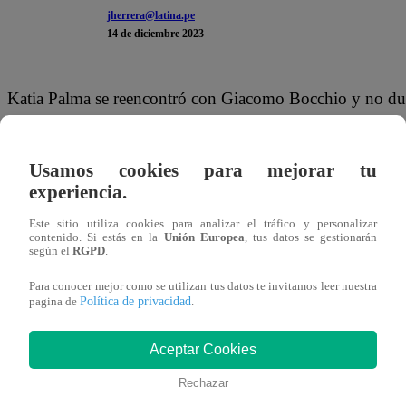
jherrera@latina.pe
14 de diciembre 2023
Katia Palma se reencontró con Giacomo Bocchio y no dudó
jurado hiciera. Recordemos que al inicio del programa, l
“guapa” y rápidamente se derritió con las palabras que di
Usamos cookies para mejorar tu
“El Gran Chef Famosos: La Revancha”.
experiencia.
Luego de que los participantes terminar de realizar los “C
Este sitio utiliza cookies para analizar el tráfico y personalizar
contenido. Si estás en la
Unión Europea
, tus datos se gestionarán
realizar el segundo plato. Como de costumbre, uno de los
según el
RGPD
.
estaba mencionando lo que los competidores tenían que r
Para conocer mejor como se utilizan tus datos te invitamos leer nuestra
Política de privacidad
pagina de
.
acción y nos dejó una curiosa reacción.
Este jueves 14 de diciembre, se transmitió un nuevo ep
Aceptar Cookies
Se enfrentaron Armando Machuca, Mónica Torres, Gianc
Rechazar
y Santi Lesmes. Uno de ellos pasará a noche de sentencia