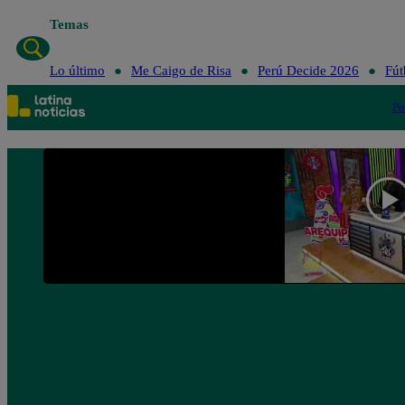
Temas
Lo último
Me Caigo de Risa
Perú Decide 2026
Fút
Po