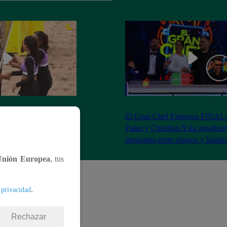
RA: José Peláez
El Gran Chef Famosos FINAL:
 se rapa tras la victoria
Palao y Christian Ysla agradece
AO
programa entre elogios y lágrim
Unión Europea
, tus
.
 privacidad
Rechazar