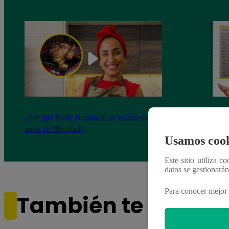
¿Por qué Nelly Rossinelli se volvió viral
La ca
antes de Navidad?
conmo
Usamos cook
Este sitio utiliza c
datos se gestionará
Para conocer mejor 
También te puede i