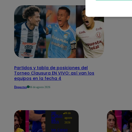
Partidos y tabla de posiciones del
Torneo Clausura EN VIVO: así van los
equipos en la fecha 4
Deportes
06 de agosto 2026
ME
06 de
CAIGO
agosto
DE
RISA
2026
Me Caigo