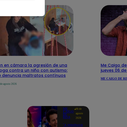
n en cámara la agresión de una
Me Caigo de 
loga contra un niño con autismo:
jueves 06 d
 denuncia maltratos contínuos
ME CAIGO DE RI
 de agosto 2026
ME
06 de
CAIGO
agosto
DE
RISA
2026
"A Machuca