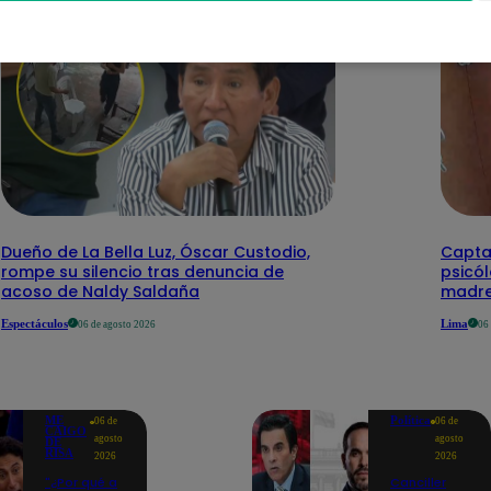
Dueño de La Bella Luz, Óscar Custodio,
Capta
rompe su silencio tras denuncia de
psicó
acoso de Naldy Saldaña
madre
Espectáculos
Lima
06 de agosto 2026
06
ME
Política
06 de
06 de
CAIGO
agosto
agosto
DE
RISA
2026
2026
"¿Por qué a
Canciller