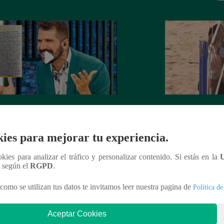
rta de despedida de José Peláez que
Hombre de PALAB
vió a los fans de “El Gran Chef”
cumple su apuesta y
ies para mejorar tu experiencia.
de STEVE PAL
ookies para analizar el tráfico y personalizar contenido. Si estás en la
n según el
RGPD
.
como se utilizan tus datos te invitamos leer nuestra pagina de
Política de
nteresar
Aceptar Cookies