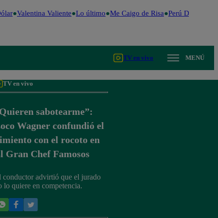
lar
Valentina Valiente
Lo último
Me Caigo de Risa
Perú Decide 202
TV en vivo
MENÚ
TV en vivo
Quieren sabotearme”:
oco Wagner confundió el
imiento con el rocoto en
l Gran Chef Famosos
l conductor advirtió que el jurado
o lo quiere en competencia.