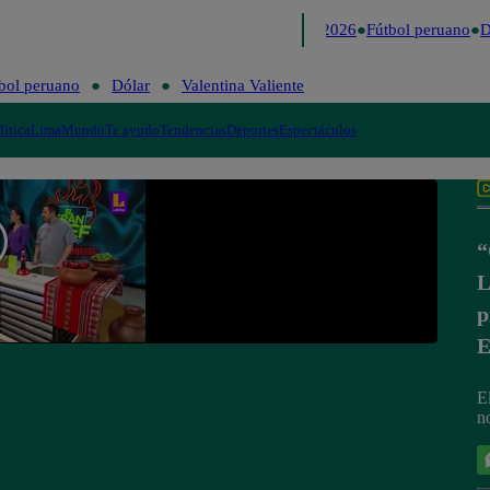
Lo último
Me Caigo de Risa
Perú Decide 2026
Fútbol peruano
Dó
bol peruano
Dólar
Valentina Valiente
lítica
Lima
Mundo
Te ayudo
Tendencias
Deportes
Espectáculos
“
L
p
E
E
n