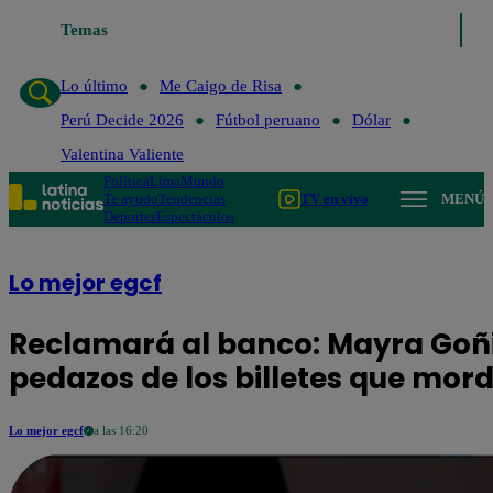
mo
Me Caigo de Risa
Temas
Perú Decide 2026
Fútbol peruano
Dólar
Valent
Lo último
Me Caigo de Risa
Perú Decide 2026
Fútbol peruano
Dólar
Valentina Valiente
Política
Lima
Mundo
Te ayudo
Tendencias
TV en vivo
MENÚ
Deportes
Espectáculos
Lo mejor egcf
Reclamará al banco: Mayra Goñi
pedazos de los billetes que mord
Lo mejor egcf
a las 16:20