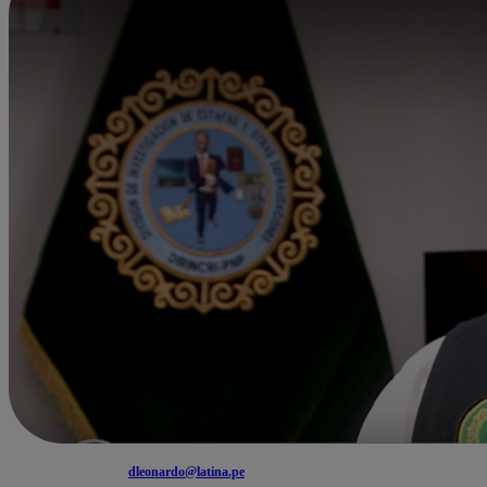
dleonardo@latina.pe