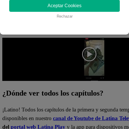
Aceptar Cookies
Goñi fue la segunda eliminada de la noche del repechaje 
Rechazar
de su
Ragú con polenta
otorgado por el jurado conform
Javier Masías.
¿Dónde ver todos los capítulos?
¡Latino! Todos los capítulos de la primera y segunda te
disponibles en nuestro
canal de Youtube de Latina Tele
del
portal web Latina Play
y la app para dispositivos m