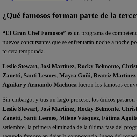
¿Qué famosos forman parte de la terc
“El Gran Chef Famosos”
es un programa de competencia
nuevos concursantes que se enfrentarán noche a noche por l
tercera temporada.
Leslie Stewart, Josi Martínez, Rocky Belmonte, Christ
Zanetti, Santi Lesmes, Mayra Goñi, Beatriz Mart
í
nez
Aguilar y Armando Machuca
fueron los famosos convo
Sin embargo, y tras un largo proceso, los únicos pasaron
Leslie Stewart, Josi Martínez, Rocky Belmonte, Christ
Zanetti, Santi Lesmes, Milene Vásquez, Fátima Agu
setiembre, la primera eliminada de la última fase del pro
segundo famoso en dejar la competencia, luego del repech