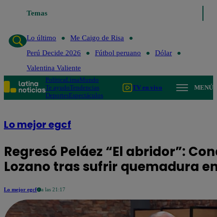
Temas
Lo último
Me Caigo de
Lo último
Me Caigo de Risa
Perú Decide 2026
Fútbol peruano
Dólar
Valentina Valiente
Política
Lima
Mundo
Te ayudo
Tendencias
TV en vivo
MENÚ
Deportes
Espectáculos
Lo mejor egcf
Regresó Peláez “El abridor”: Con
Lozano tras sufrir quemadura e
Lo mejor egcf
a las 21:17