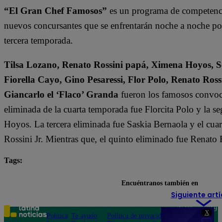
“El Gran Chef Famosos”
es un programa de competencia
nuevos concursantes que se enfrentarán noche a noche por l
tercera temporada.
Tilsa Lozano, Renato Rossini papá, Ximena Hoyos, Se
Fiorella Cayo, Gino Pesaressi, Flor Polo, Renato Ross
Giancarlo el ‘Flaco’ Granda
fueron los famosos convoca
eliminada de la cuarta temporada fue Florcita Polo y la s
Hoyos. La tercera eliminada fue Saskia Bernaola y el cua
Rossini Jr. Mientras que, el quinto eliminado fue Renato 
Tags:
destacada minuto
El Gran Chef Famosos
Encuéntranos también en
Siguiente artí
Teléfono: 219
X
Política
Te ayudo
Política de privacidad
1000