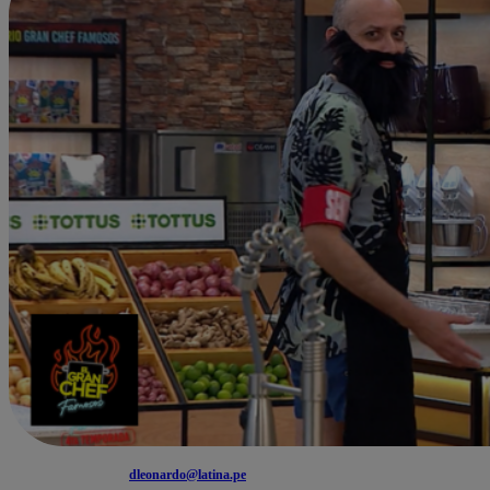
dleonardo@latina.pe