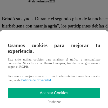
04 de noviembre 2023
Brindó su ayuda. Durante el segundo plato de la noche 
hierbabuena con naranja agria”, los participantes debían d
competencia. En el caso de Tilsa Lozano, la modelo requir
latas para su platillo.
Usamos cookies para mejorar tu
experiencia.
Ni bien llegó a su estación, Peláez resaltó su victoria en e
has ganado el beneficio”
, le dijo. Además, el conductor
Este sitio utiliza cookies para analizar el tráfico y personalizar
contenido. Si estás en la
Unión Europea
, tus datos se gestionarán
modelo peruana.
“Peláez siempre ha sido de gran ayud
según el
RGPD
.
dijo. Por su parte, Lozano señaló:
“Las vueltas de la vi
Para conocer mejor como se utilizan tus datos te invitamos leer nuestra
Política de privacidad
pagina de
.
Este sábado 4 de noviembre,
Sergio el ‘Checho’ Ibarra
Lozano
se enfrentan en la cocina de “El Gran Chef Famo
Aceptar Cookies
esta gala, uno de ellos dejará permanentemente el progra
Rechazar