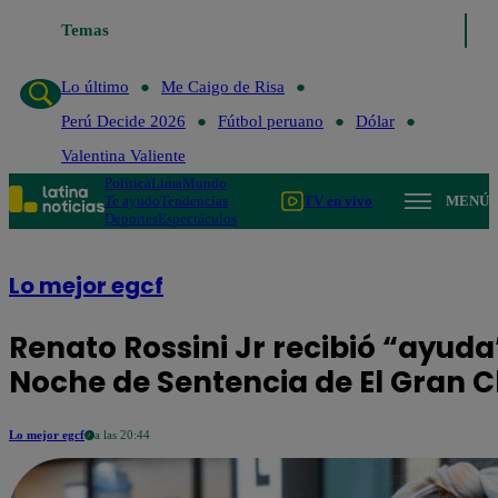
Temas
Lo último
Me C
Lo último
Me Caigo de Risa
Perú Decide 2026
Fútbol peruano
Dólar
Valentina Valiente
Política
Lima
Mundo
Te ayudo
Tendencias
TV en vivo
MENÚ
Deportes
Espectáculos
Lo mejor egcf
Renato Rossini Jr recibió “ayuda
Noche de Sentencia de El Gran 
Lo mejor egcf
a las 20:44