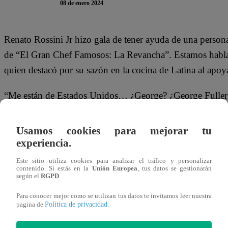
08 de enero 2024
Renato Rossini Jr hizo gala de tener ayuda de una person
de “El Gran Chef Famosos: La Revancha”. Estamos hablan
quien destacó por su sazón en la cocina de Latina al apoy
“Me están de Estados Unidos… ¿George? ¿George Fuller?”
llamada del papá de Ale Fuller. “¿Por qué George Fuller 
explica?”, agregó Peláez.
Usamos cookies para mejorar tu
experiencia.
Este lunes 8 de enero, Armando Machuca, Mayra Goñi, Re
Este sitio utiliza cookies para analizar el tráfico y personalizar
se enfrentan en la temida Noche de Sentencia en “El Gr
contenido. Si estás en la
Unión Europea
, tus datos se gestionarán
según el
RGPD
.
participantes deberán convencer al jurado con su sazón par
logrará?
Para conocer mejor como se utilizan tus datos te invitamos leer nuestra
Política de privacidad
pagina de
.