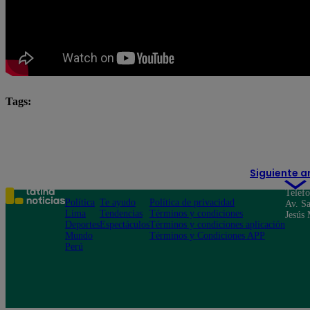
Tags:
El Gran Chef Famosos completo
El Gran Chef Famos
El Gran Chef Famosos: La Academia
Siguiente a
Teléf
Política
Te ayudo
Política de privacidad
Av. Sa
Lima
Tendencias
Términos y condiciones
Jesús 
Deportes
Espectáculos
Términos y condiciones aplicación
Mundo
Términos y Condiciones APP
Perú