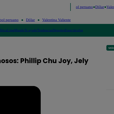
imo
Me Caigo de Risa
Perú Decide 2026
Fútbol peruano
Dólar
Valen
bol peruano
Dólar
Valentina Valiente
lítica
Lima
Mundo
Te ayudo
Tendencias
Deportes
Espectáculos
Más
sos: Phillip Chu Joy, Jely