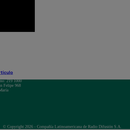
os EN VIVO
rtículo
ono: 219 1000
n Felipe 968
María
© Copyright 2026 - Compañía Latinoamericana de Radio Difusión S.A.