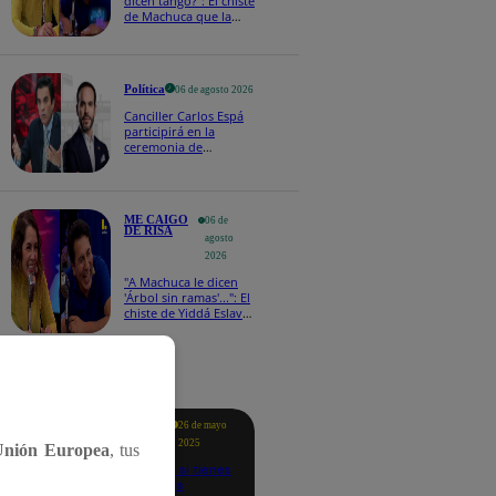
dicen tango?": El chiste
de Machuca que la
hizo reaccionar así en
Me caigo de risa
Política
06 de agosto 2026
Canciller Carlos Espá
participirá en la
ceremonia de
posesión presidencial
de Abelardo de la
Espriella en Colombia
ME CAIGO
06 de
DE RISA
agosto
2026
"A Machuca le dicen
'Árbol sin ramas'...": El
chiste de Yiddá Eslava
que hizo explotar de
risa a todos
tacados
Te
26 de mayo
ayudo
2025
Unión Europea
, tus
Revisa si tienes
deudas