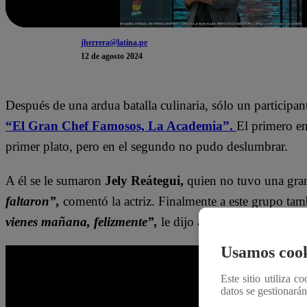
jherrera@latina.pe
12 de agosto 2024
Después de una ardua batalla culinaria, sólo un participan
“El Gran Chef Famosos, La Academia”.
El primero e
primer plato, pero en el segundo no pudo deslumbrar.
A él se le sumaron
Jely Reátegui,
quien no tuvo una gra
faltaron”,
comentó la actriz. Finalmente a este grupo ta
vienes mañana, felizmente”,
le dijo a su prima, quien l
Usamos cook
Este sitio utiliza c
datos se gestionará