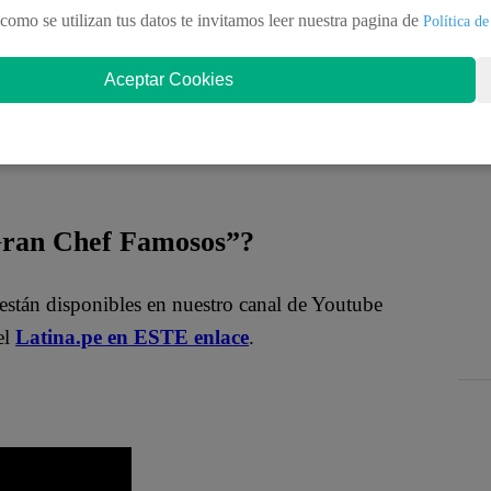
como se utilizan tus datos te invitamos leer nuestra pagina de
Política de
Aceptar Cookies
 en la cocina de “El Gran Chef Famosos, La
os y lucharán para no ser enviados a la Noche de
 Gran Chef Famosos”?
están disponibles en nuestro canal de Youtube
el
Latina.pe en ESTE enlace
.