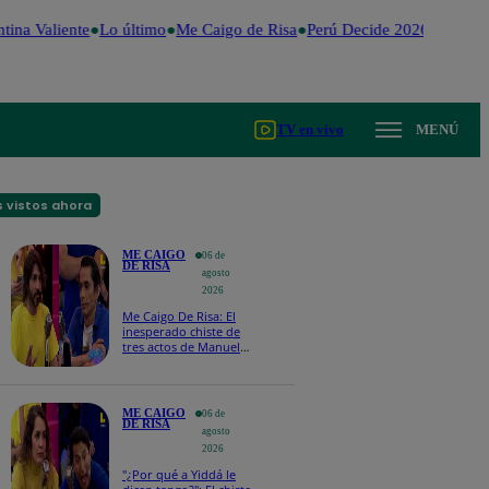
tina Valiente
Lo último
Me Caigo de Risa
Perú Decide 2026
Fútbol 
TV en vivo
MENÚ
 vistos ahora
ME CAIGO
06 de
DE RISA
agosto
2026
Me Caigo De Risa: El
inesperado chiste de
tres actos de Manuel
Gold que hizo
explotar a todo el set
ME CAIGO
06 de
DE RISA
agosto
2026
"¿Por qué a Yiddá le