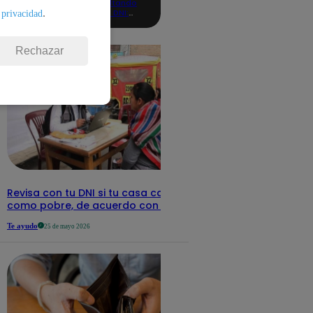
consultando
con tu DNI:
.
 privacidad
aquí los
detalles
Rechazar
Revisa con tu DNI si tu casa califica
como pobre, de acuerdo con el Sisfoh
Te ayudo
25 de mayo 2026