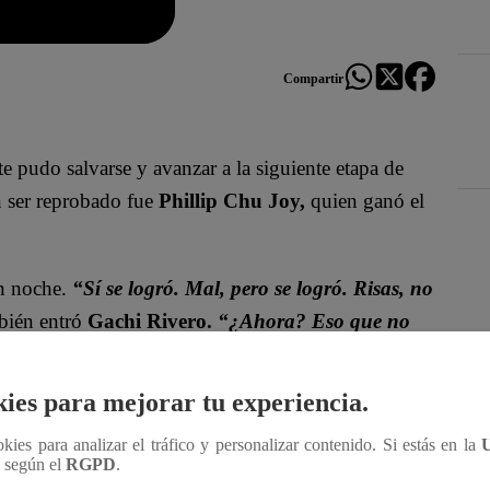
Compartir
te pudo salvarse y avanzar a la siguiente etapa de
n ser reprobado fue
Phillip Chu Joy,
quien ganó el
n noche.
“Sí se logró. Mal, pero se logró. Risas, no
mbién entró
Gachi Rivero.
“¿Ahora? Eso que no
a acompañó esta noche.
Des
ies para mejorar tu experiencia.
ookies para analizar el tráfico y personalizar contenido. Si estás en la
n según el
RGPD
.