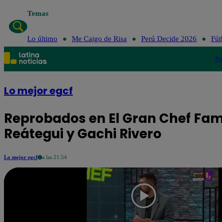
Temas
Lo últ
Lo último
Me Caigo de Risa
Perú Decide 2026
Fút
Po
Lo mejor egcf
Reprobados en El Gran Chef Famo
Reátegui y Gachi Rivero
Lo mejor egcf
a las 21:54