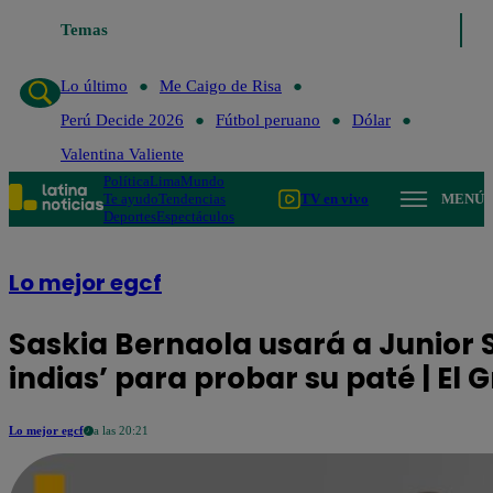
 de Risa
Temas
Perú Decide 2026
Fútbol peruano
Dólar
Valentina Valiente
Lo último
Me Caigo de Risa
Perú Decide 2026
Fútbol peruano
Dólar
Valentina Valiente
Política
Lima
Mundo
Te ayudo
Tendencias
TV en vivo
MENÚ
Deportes
Espectáculos
Lo mejor egcf
Saskia Bernaola usará a Junior S
indias’ para probar su paté | El
Lo mejor egcf
a las 20:21