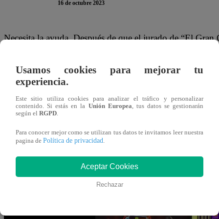
16 de octubre 2023
Necesita la ayuda. Después de que el jurado de “El Gran
probar sus preparaciones, Saskia Bernaola decidió utilizar
invitado Junior Silva.
Usamos cookies para mejorar tu
experiencia.
“Si no tienen catador de sus platos, me pueden decir a mí”,
Este sitio utiliza cookies para analizar el tráfico y personalizar
preparación del primer plato. “Eres mi conejillo. Usaré a 
contenido. Si estás en la
Unión Europea
, tus datos se gestionarán
según el
RGPD
.
comer y muere, hay que hacer otro paté”, agregó la come
Para conocer mejor como se utilizan tus datos te invitamos leer nuestra
Política de privacidad
pagina de
.
Este lunes 16 de octubre, se vive una nueva Noche de Se
Famosos”. Ximena Hoyos, Renato Rossini Jr, Mónica Zeva
Aceptar Cookies
Bernaola se enfrentan en la cocina para definir quiénes 
Rechazar
uno abandonará la competencia permanentemente.