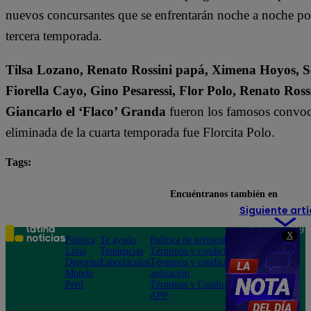
nuevos concursantes que se enfrentarán noche a noche por l
tercera temporada.
Tilsa Lozano, Renato Rossini papá, Ximena Hoyos, Se
Fiorella Cayo, Gino Pesaressi, Flor Polo, Renato Ross
Giancarlo el ‘Flaco’ Granda
fueron los famosos convoca
eliminada de la cuarta temporada fue Florcita Polo.
Tags:
destacada minuto
El Gran Chef Famosos
Encuéntranos también en
Siguiente artí
Teléfono: 219
X
Política
Te ayudo
Política de privacidad
1000
Lima
Tendencias
Términos y condiciones
Av. San
Deportes
Espectáculos
Términos y condiciones
Felipe 968
Mundo
aplicación
Jesús María
Perú
Términos y Condiciones
APP