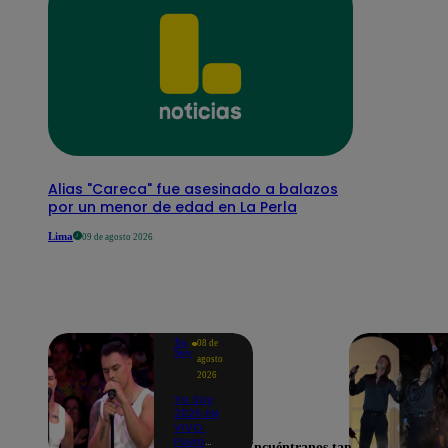
Alias "Careca" fue asesinado a balazos
por un menor de edad en La Perla
Lima
09 de agosto 2026
Yo
08 de
Soy
agosto
2026
Yo Soy
2026 EN
VIVO:
Favio
Encuéntranos también en