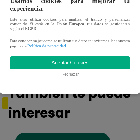
Usamos cookies para mejorar tu
experiencia.
Este sitio utiliza cookies para analizar el tráfico y personalizar
contenido. Si estás en la
Unión Europea
, tus datos se gestionarán
según el
RGPD
.
¿Por qué Nelly Rossinelli se volvió viral
La ca
Para conocer mejor como se utilizan tus datos te invitamos leer nuestra
Política de privacidad
antes de Navidad?
conmo
pagina de
.
Aceptar Cookies
Rechazar
También te puede
interesar