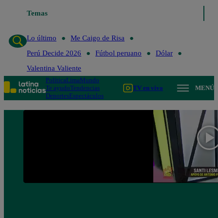
Temas
Lo último
Me Caigo de Risa
Lo último
Me Caigo de Risa
Perú Decide 2026
Fútbol peruano
Dólar
Valentina Valiente
Política
Lima
Mundo
Te ayudo
Tendencias
TV en vivo
MENÚ
Deportes
Espectáculos