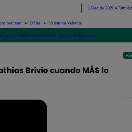
Lo último
Me Caigo de Risa
Perú Decide 2026
Fútbol p
bol peruano
Dólar
Valentina Valiente
lítica
Lima
Mundo
Te ayudo
Tendencias
Deportes
Espectáculos
Más
thías Brivio cuando MÁS lo