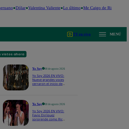
eruano
Dólar
Valentina Valiente
Lo último
Me Caigo de Risa
Perú D
TV en vivo
MENÚ
 vistos ahora
Yo Soy
08 de agosto 2026
Yo Soy 2026 EN VIVO:
Nueve grandes voces
cerraron el inicio de
Yo Soy con “We Are
the Champions”
Yo Soy
08 de agosto 2026
Yo Soy 2026 EN VIVO:
Favio Enríquez
sorprende como Ricky
Martin y pone a bailar
a todos en pleno