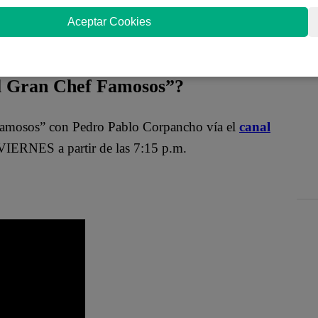
Aceptar Cookies
Mathías
recuperar el tiempo perdido? ¡No te
 Gran Chef Famosos”?
Famosos” con Pedro Pablo Corpancho vía el
canal
ERNES a partir de las 7:15 p.m.