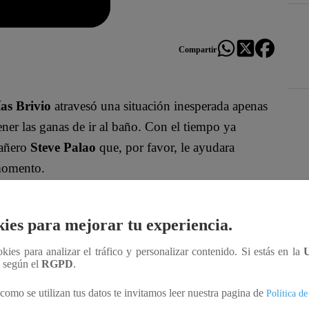
Compartir
as Brivio
atravesó una situación inesperada apenas
er las ganas de ir al baño. Con el tiempo ya
pañero
Steve Palao
que, por favor, le ayudara
 momento.
Des
embargo, al regresar,
Mathías
se sorprendió al ver
ies para mejorar tu experiencia.
garle los ingredientes, le indicó dónde podría
ookies para analizar el tráfico y personalizar contenido. Si estás en la
n según el
RGPD
.
solicitud de su compañero. Con agilidad,
Mathías
como se utilizan tus datos te invitamos leer nuestra pagina de
Política de
 lo necesario y así continuar con la preparación.