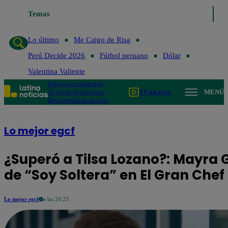
Temas
Lo último
Me Caigo de 
Lo último
Me Caigo de Risa
Perú Decide 2026
Fútbol peruano
Dólar
Valentina Valiente
Política
Lima
Mundo
Te ayudo
Tendencias
TV en vivo
MENÚ
Deportes
Espectáculos
Lo mejor egcf
¿Superó a Tilsa Lozano?: Mayra G
de “Soy Soltera” en El Gran Che
Lo mejor egcf
a las 20:23