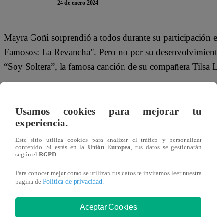
24 de enero 2024
Mayra Goñi sorprendió a todos durante su participación 
Famosos: La Revancha”. Pero no por su desenvolvimiento c
“Soy Soltera”, la famosa canción de su compañera Tilsa
“¿Hay un panadero? ¿Hay un panadero que haga lo que qui
creando así su propia canción.
Usamos cookies para mejorar tu
experiencia.
Este miércoles 24 de enero, se emite un nuevo episodio
Este sitio utiliza cookies para analizar el tráfico y personalizar
Mayra Goñi, Christian Ysla, Mónica Torres y Mauricio Mes
contenido. Si estás en la
Unión Europea
, tus datos se gestionarán
según el
RGPD
.
salvarse de la Noche de Sentencia. ¿Quién lo conseguirá
Para conocer mejor como se utilizan tus datos te invitamos leer nuestra
Política de privacidad
pagina de
.
Aceptar Cookies