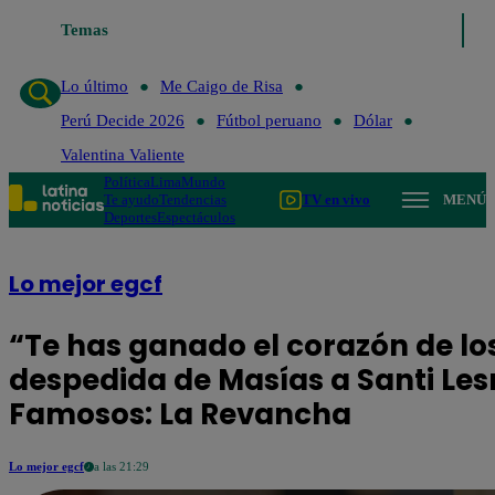
Lo último
Temas
Me Caigo de Risa
Perú Decide 2026
Fútbol peruano
D
Lo último
Me Caigo de Risa
Perú Decide 2026
Fútbol peruano
Dólar
Valentina Valiente
Política
Lima
Mundo
Te ayudo
Tendencias
TV en vivo
MENÚ
Deportes
Espectáculos
Lo mejor egcf
“Te has ganado el corazón de los
despedida de Masías a Santi Les
Famosos: La Revancha
Lo mejor egcf
a las 21:29