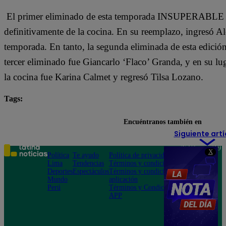
El primer eliminado de esta temporada INSUPERABLE fu
definitivamente de la cocina. En su reemplazo, ingresó A
temporada. En tanto, la segunda eliminada de esta edició
tercer eliminado fue Giancarlo ‘Flaco’ Granda, y en su l
la cocina fue Karina Calmet y regresó Tilsa Lozano.
Tags:
destacada minuto
El Gran Chef Famosos
Encuéntranos también en
Siguiente artí
Teléfono: 219
X
Política
Te ayudo
Política de privacidad
1000
Lima
Tendencias
Términos y condiciones
Av. San
Deportes
Espectáculos
Términos y condiciones
Felipe 968
Mundo
aplicación
Jesús María
Perú
Términos y Condiciones
APP