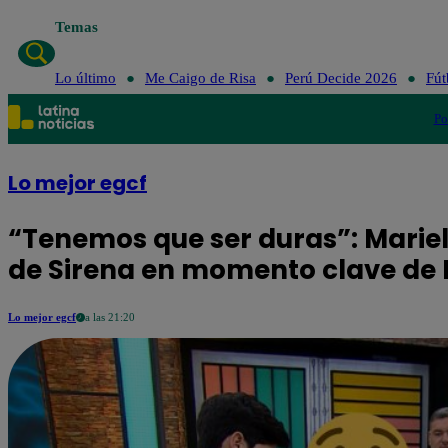
Temas
Lo último
Me Caigo de Risa
Perú Decide 2026
Fút
Po
Lo mejor egcf
“Tenemos que ser duras”: Mariel
de Sirena en momento clave de 
Lo mejor egcf
a las 21:20