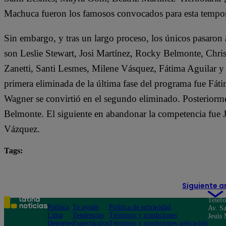
Machuca fueron los famosos convocados para esta tempo
Sin embargo, y tras un largo proceso, los únicos pasaron
son Leslie Stewart, Josi Martínez, Rocky Belmonte, Christ
Zanetti, Santi Lesmes, Milene Vásquez, Fátima Aguilar 
primera eliminada de la última fase del programa fue Fáti
Wagner se convirtió en el segundo eliminado. Posteriorm
Belmonte. El siguiente en abandonar la competencia fue J
Vázquez.
Tags:
destacada minuto
El Gran Chef Famosos
Siguiente a
Teléf
Política
Te ayudo
Política de privacidad
Av. Sa
Lima
Tendencias
Términos y condiciones
Jesús 
Deportes
Espectáculos
Términos y condiciones aplicación