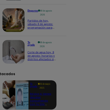
Deportes
08 de agosto
2026
Partidos de hoy,
sábado 8 de agosto:
programación para
ver fútbol EN VIVO
Te
08 de agosto
ayudo
2026
Corte de agua hoy, 8
de agosto: horarios y
distritos afectados sin
el servicio de Sedapal
tacados
Te
26 de mayo
ayudo
2025
Revisa si tienes
deudas
consultando
con tu DNI:
aquí los