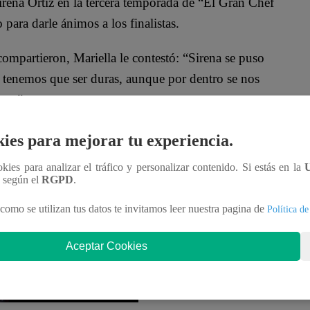
irena Ortiz en la tercera temporada de “El Gran Chef
 para darle ánimos a los finalistas.
mpartieron, Mariella le contestó: “Sirena se puso
 tenemos que ser duras, aunque por dentro se nos
ante”.
era temporada de “El Gran Chef Famosos”. Esta noche,
ies para mejorar tu experiencia.
cina del programa de Latina por la ansiada olla
ookies para analizar el tráfico y personalizar contenido. Si estás en la
n según el
RGPD
.
como se utilizan tus datos te invitamos leer nuestra pagina de
Política de
Aceptar Cookies