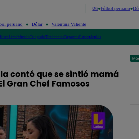
Lo último
Me Caigo de Risa
Perú Decide 2026
Fútbol peruano
Dóla
bol peruano
Dólar
Valentina Valiente
lítica
Lima
Mundo
Te ayudo
Tendencias
Deportes
Espectáculos
Más
la contó que se sintió mamá
El Gran Chef Famosos