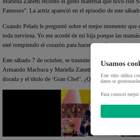
Mariella Zanetti recordó el gesto maternal que tuvo con S
Famosos”. La actriz apareció en el episodio de este sábado
Cuando Pelaéz le preguntó sobre el mejor momento que co
toda nerviosa. Yo me acordé de mi hija porque las mamás
esté rompiendo el corazón para hacer que ellas sigan adel
Este sábado 7 de octubre, se trasmite la final de la terc
Usamos cook
Armando Machuca y Mariella Zanetti se enfrentan en la co
Este sitio utiliza c
dorada y el título de ‘Gran Chef’. ¿Quién lo conseguirá?
datos se gestionará
Para conocer mejor 