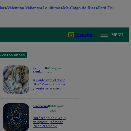
r
Valentina Valiente
Lo último
Me Caigo de Risa
Perú Decide 2026
TV en vivo
MENÚ
 vistos ahora
Te
08 de agosto
ayudo
2026
¿Cuánto está el dólar
HOY? Precio, compra
y venta para este
sábado 8 de agosto
Tendencias
08 de agosto
2026
Horóscopo de HOY, 8
de agosto: ¿cómo te
irá en el amor y
trabajo, según la IA?