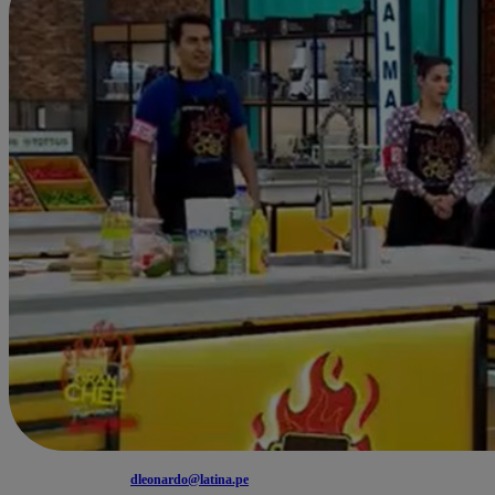
dleonardo@latina.pe