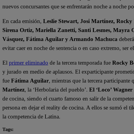
nuevos concursantes que se enfrentarán noche a noche por 
En cada emisión,
Leslie Stewart, Josi Martínez, Rocky
Sirena Ortiz, Mariella Zanetti, Santi Lesmes, Mayra 
Vásquez, Fátima Aguilar y Armando Machuca
deberán
evitar caer en noche de sentencia o en caso extremo, ser 
El
primer eliminado
de la tercera temporada fue
Rocky B
y jurado en medio de aplausos. El exparticipante prometi
fue
Fátima Aguilar
, mientras que la tercera participant
Martínez
, la ‘Herbolaria del pueblo’.
El ‘Loco’ Wagner
de cocina, siendo el cuarto famoso en salir de la compete
persona en dejar el reality de cocina. A ellos se sumó el t
la competencia de Latina.
Tags: