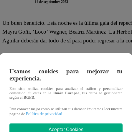
14 de septiembre 2023
Un buen beneficio. Esta noche es la última gala del repe
Mayra Goñi, ‘Loco’ Wagner, Beatriz Martínez ‘La Herbol
Aguilar deberán dar todo de sí para poder regresar a la c
José Peláez reveló cuál será el beneficio del primer plato 
sus preparaciones. “En este primer reto de la noche, se sa
Usamos cookies para mejorar tu
posiciones. Recuperarán su lugar inmediatamente”, indicó
experiencia.
Además, el conductor contó que aquel famoso que no super
Este sitio utiliza cookies para analizar el tráfico y personalizar
contenido. Si estás en la
Unión Europea
, tus datos se gestionarán
consecuencias. “Hay una sorpresita, la persona que ocupe 
según el
RGPD
.
reto de la noche, tendrá una penalidad en el segundo reto 
Para conocer mejor como se utilizan tus datos te invitamos leer nuestra
concursantes.
Política de privacidad
pagina de
.
Aceptar Cookies