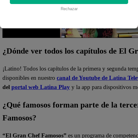
Rechazar
¿Dónde ver todos los capítulos de El 
¡Latino! Todos los capítulos de la primera y segunda te
disponibles en nuestro
canal de Youtube de Latina Tele
del
portal web Latina Play
y la app para dispositivos m
¿Qué famosos forman parte de la terc
Famosos?
“El Gran Chef Famosos”
es un programa de competencia