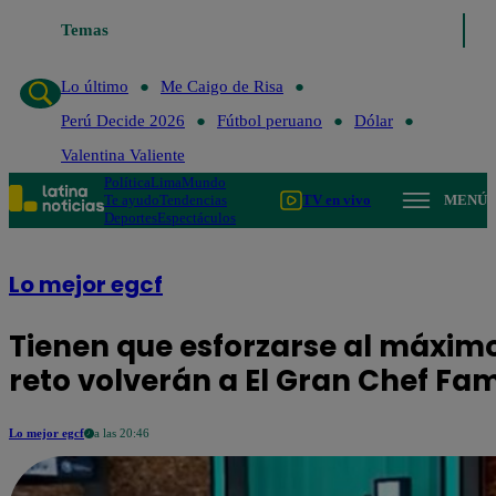
Temas
Lo último
Me Caigo de Risa
Perú Decid
Lo último
Me Caigo de Risa
Perú Decide 2026
Fútbol peruano
Dólar
Valentina Valiente
Política
Lima
Mundo
Te ayudo
Tendencias
TV en vivo
MENÚ
Deportes
Espectáculos
Lo mejor egcf
Tienen que esforzarse al máxim
reto volverán a El Gran Chef Fa
Lo mejor egcf
a las 20:46