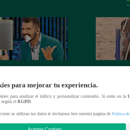
rta de despedida de José Peláez que
Hombre de PALAB
vió a los fans de “El Gran Chef”
cumple su apuesta y
ies para mejorar tu experiencia.
de STEVE PAL
ookies para analizar el tráfico y personalizar contenido. Si estás en la
n según el
RGPD
.
como se utilizan tus datos te invitamos leer nuestra pagina de
Política de
nteresar
Aceptar Cookies