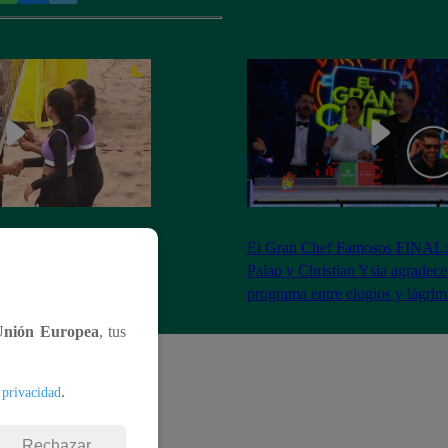
RA: José Peláez
El Gran Chef Famosos FINAL:
 se rapa tras la victoria
Palao y Christian Ysla agradece
AO
programa entre elogios y lágrim
Unión Europea
, tus
.
 privacidad
Rechazar