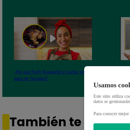
¿Por qué Nelly Rossinelli se volvió viral
La ca
antes de Navidad?
conmo
Usamos cook
Este sitio utiliza c
datos se gestionará
Para conocer mejor 
También te puede i