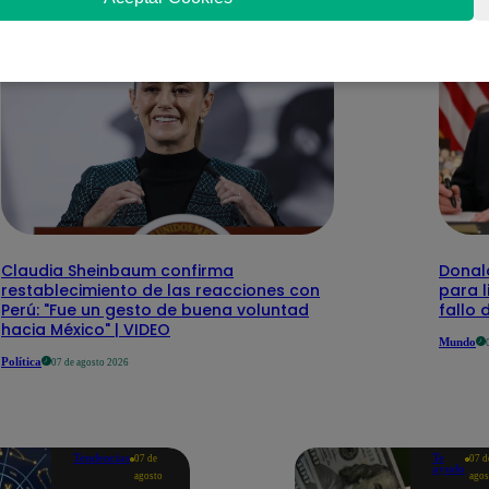
Claudia Sheinbaum confirma
Donal
restablecimiento de las reacciones con
para l
Perú: "Fue un gesto de buena voluntad
fallo
hacia México" | VIDEO
Mundo
Política
07 de agosto 2026
Tendencias
Te
07 de
07 d
ayudo
agosto
agos