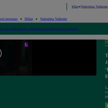
 de Risa
Perú Decide 2026
Fútbol peruano
Dólar
Valentina Valiente
bol peruano
Dólar
Valentina Valiente
lítica
Lima
Mundo
Te ayudo
Tendencias
Deportes
Espectáculos
T
J
‘
E
L
c
p