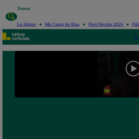
Temas
Lo último
Me Caigo
Lo último
Me Caigo de Risa
Perú Decide 2026
Fút
Po