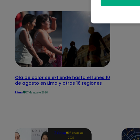
Ola de calor se extiende hasta el lunes 10
de agosto en Lima y otras 16 regiones
Lima
07 de agosto 2026
Política
07 de agosto
2026