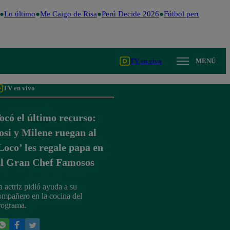
Lo último
Me Caigo de Risa
Perú Decide 2026
Fútbol peruano
Dóla
TV en vivo
MENÚ
TV en vivo
ocó el último recurso:
osi y Milene ruegan al
Loco’ les regale papa en
l Gran Chef Famosos
a actriz pidió ayuda a su
ompañero en la cocina del
rograma.