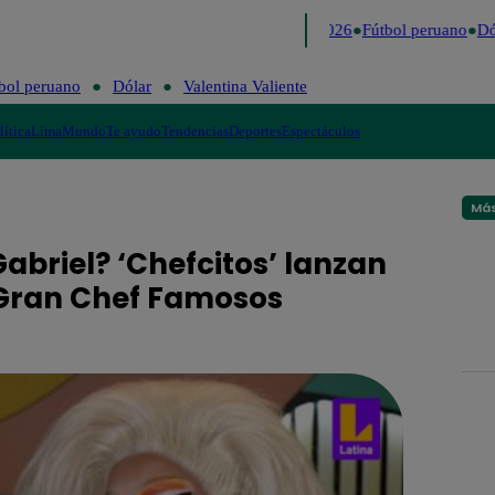
Lo último
Me Caigo de Risa
Perú Decide 2026
Fútbol peruano
Dól
bol peruano
Dólar
Valentina Valiente
lítica
Lima
Mundo
Te ayudo
Tendencias
Deportes
Espectáculos
Más
abriel? ‘Chefcitos’ lanzan
l Gran Chef Famosos