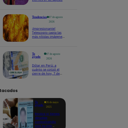
Tendencias
07 de agosto
2026
¡Impresionante!
Telescopio capta las
más nítidas imágenes
de lo que ocurre en la
superficie del Sol
Te
07 de agosto
ayudo
2026
Dólar en Perú: a
cuánto se cotizó el
cierre de hoy, 7 de
agosto de 2026
tacados
Te
26 de mayo
ayudo
2025
Revisa si tienes
deudas
consultando
con tu DNI: