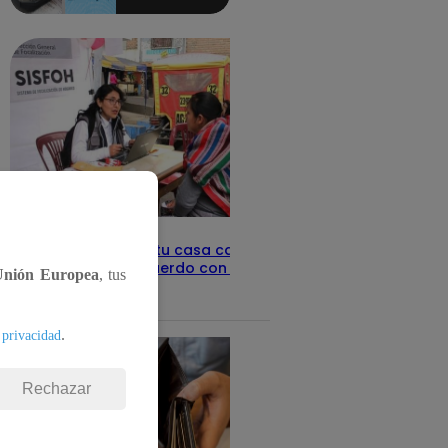
aquí los
detalles
Revisa con tu DNI si tu casa califica
como pobre, de acuerdo con el Sisfoh
Unión Europea
, tus
Te ayudo
25 de mayo 2026
.
 privacidad
Rechazar