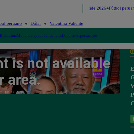
Lo último
Me Caigo de Risa
Perú Decide 2026
Fútbol peruan
bol peruano
Dólar
Valentina Valiente
lítica
Lima
Mundo
Te ayudo
Tendencias
Deportes
Espectáculos
E
G
V