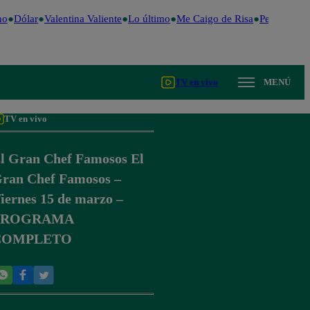
o
Dólar
Valentina Valiente
Lo último
Me Caigo de Risa
Perú Decide
TV en vivo
MENÚ
TV en vivo
l Gran Chef Famosos El
ran Chef Famosos –
iernes 15 de marzo –
PROGRAMA
COMPLETO