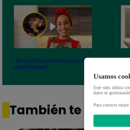
¿Por qué Nelly Rossinelli se volvió viral
La ca
antes de Navidad?
conmo
Usamos cook
Este sitio utiliza c
datos se gestionará
También te puede i
Para conocer mejor 