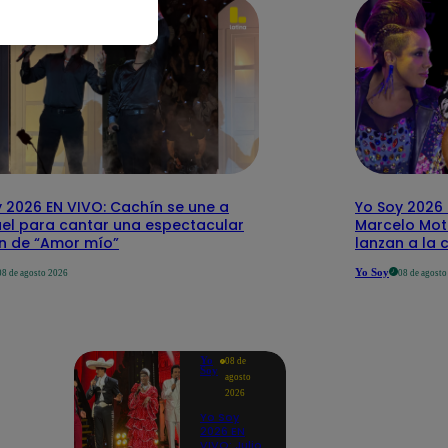
 2026 EN VIVO: Cachín se une a
Yo Soy 2026 
el para cantar una espectacular
Marcelo Mott
ón de “Amor mío”
lanzan a la 
Yo Soy
08 de agosto 2026
08 de agost
Yo
08 de
Soy
agosto
2026
Yo Soy
2026 EN
VIVO: Julio