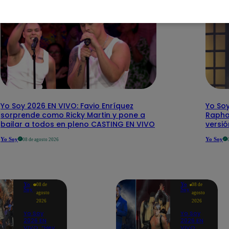
Yo Soy 2026 EN VIVO: Favio Enríquez
Yo Soy
sorprende como Ricky Martin y pone a
Rapha
bailar a todos en pleno CASTING EN VIVO
versi
Yo Soy
Yo Soy
08 de agosto 2026
Yo
Yo
08 de
08 de
Soy
Soy
agosto
agosto
2026
2026
Yo Soy
Yo Soy
2026 EN
2026 EN
VIVO: “Hey
VIVO: