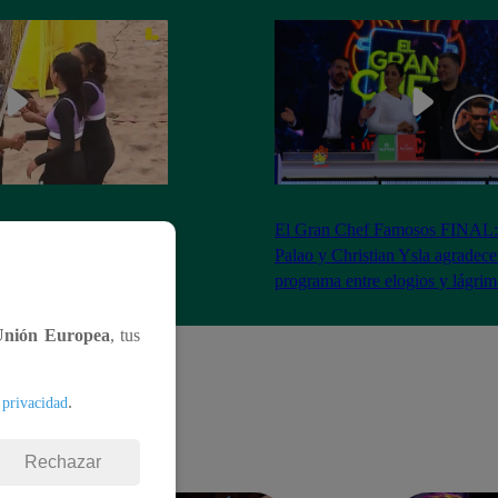
RA: José Peláez
El Gran Chef Famosos FINAL:
 se rapa tras la victoria
Palao y Christian Ysla agradece
AO
programa entre elogios y lágrim
Unión Europea
, tus
.
 privacidad
Rechazar