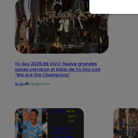
Yo Soy 2026 EN VIVO: Nueve grandes
voces cerraron el inicio de Yo Soy con
“We Are the Champions”
Yo Soy
08 de agosto 2026
Deportes
08 de
agosto
2026
Partidos y
tabla de
posiciones