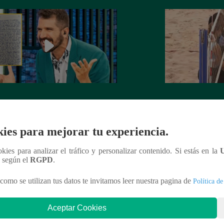
rta de despedida de José Peláez que
Hombre de PALAB
vió a los fans de “El Gran Chef”
cumple su apuesta y
de STEVE PAL
ies para mejorar tu experiencia.
ookies para analizar el tráfico y personalizar contenido. Si estás en la
n según el
RGPD
.
nteresar
como se utilizan tus datos te invitamos leer nuestra pagina de
Política de
Aceptar Cookies