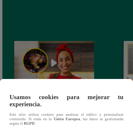
Usamos cookies para mejorar tu
¿Por qué Nelly Rossinelli se volvió viral
La ca
experiencia.
antes de Navidad?
conmo
Este sitio utiliza cookies para analizar el tráfico y personalizar
contenido. Si estás en la
Unión Europea
, tus datos se gestionarán
según el
RGPD
.