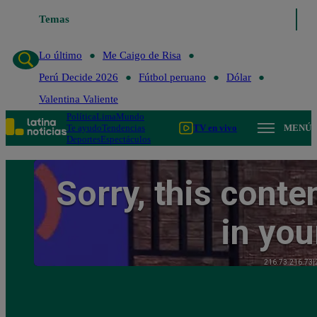
Temas
Lo último
Me Caigo de Risa
Pe
Lo último
Me Caigo de Risa
Perú Decide 2026
Fútbol peruano
Dólar
Valentina Valiente
Política
Lima
Mundo
Te ayudo
Tendencias
TV en vivo
MENÚ
Deportes
Espectáculos