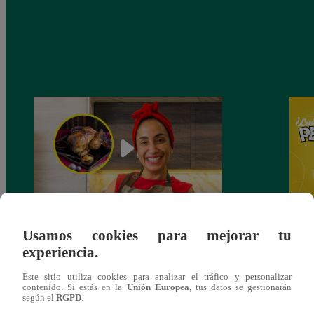
¿Por qué Nelly Rossinelli se volvió viral
Nelly
Usamos cookies para mejorar tu
antes de Navidad?
Pedid
experiencia.
más 
Este sitio utiliza cookies para analizar el tráfico y personalizar
contenido. Si estás en la
Unión Europea
, tus datos se gestionarán
según el
RGPD
.