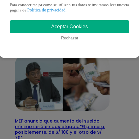
Para conocer mejor como se utilizan tus datos te invitamos leer nuestra
También te puede
Política de privacidad
pagina de
.
Aceptar Cookies
interesar
Rechazar
MEF anuncia que aumento del sueldo
mínimo será en dos etapas: "El primero,
posiblemente, de S/ 100 y el otro de S/
70"