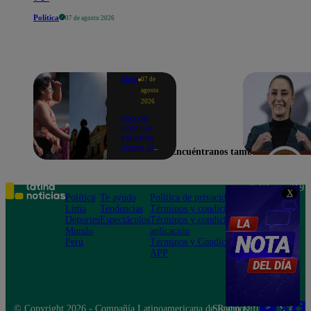
Política
07 de agosto 2026
Lima
07 de
agosto
2026
Ola de
calor se
extiende
hasta el
Encuéntranos también en
lunes 10
de
agosto en
Lima y
Teléfono: 219
X
otras 16
Política
Te ayudo
Política de privacidad
1000
regiones
Lima
Tendencias
Términos y condiciones
Av. San
Deportes
Espectáculos
Términos y condiciones
Felipe 968
Mundo
aplicación
Jesús María
Perú
Términos y Condiciones
APP
© Copyright 2026 - Compañía Latinoamericana de Radio Difusión S.A.
Síguenos