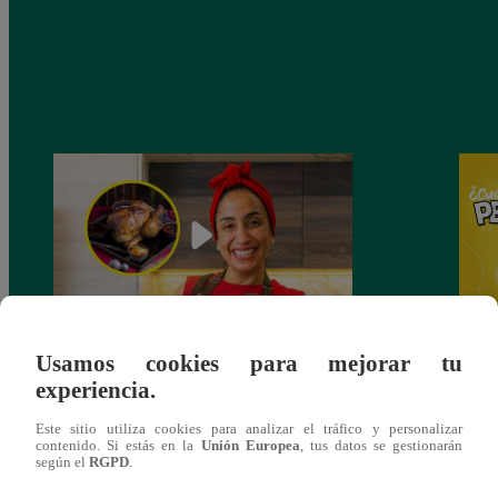
Usamos cookies para mejorar tu
¿Por qué Nelly Rossinelli se volvió viral
Nelly
experiencia.
antes de Navidad?
Pedid
más 
Este sitio utiliza cookies para analizar el tráfico y personalizar
contenido. Si estás en la
Unión Europea
, tus datos se gestionarán
según el
RGPD
.