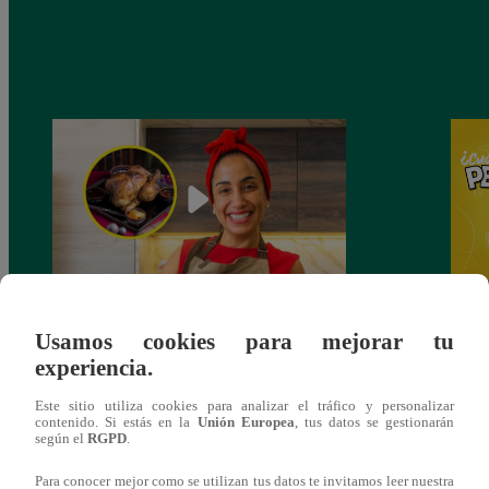
¿Por qué Nelly Rossinelli se volvió viral
Nelly
Usamos cookies para mejorar tu
antes de Navidad?
Pedid
experiencia.
más 
Este sitio utiliza cookies para analizar el tráfico y personalizar
contenido. Si estás en la
Unión Europea
, tus datos se gestionarán
según el
RGPD
.
Para conocer mejor como se utilizan tus datos te invitamos leer nuestra