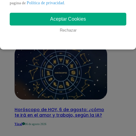
También te puede
Política de privacidad
pagina de
.
Aceptar Cookies
interesar
Rechazar
Horóscopo de HOY, 6 de agosto: ¿cómo
te irá en el amor y trabajo, según la IA?
Viral
06 de agosto 2026