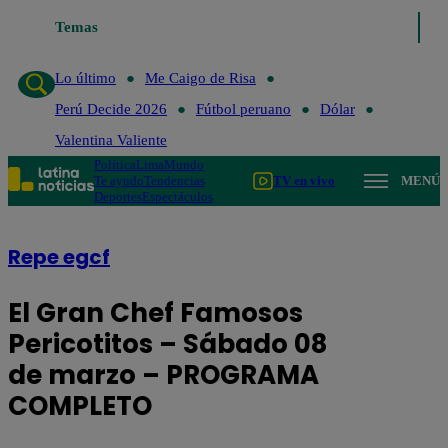
Temas
Lo último
Me Caigo de Risa
Perú Dec
Lo último
Me Caigo de Risa
Perú Decide 2026
Fútbol peruano
Dólar
Valentina Valiente
Política
Lima
Mundo
Te ayudo
Tendencias
TV en vivo
MENÚ
Deportes
Espectáculos
Repe egcf
El Gran Chef Famosos
Pericotitos – Sábado 08
de marzo – PROGRAMA
COMPLETO