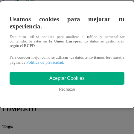
Repe egcf
a las 23:43
Usamos cookies para mejorar tu
experiencia.
Este sitio utiliza cookies para analizar el tráfico y personalizar
contenido. Si estás en la
Unión Europea
, tus datos se gestionarán
según el
RGPD
.
Para conocer mejor como se utilizan tus datos te invitamos leer nuestra
Alejandra Sanchez A.
Política de privacidad
Compartir
pagina de
.
08 de marzo 2025
Aceptar Cookies
Rechazar
El Gran Chef Famosos Pericotitos –
Sábado 08 de marzo – PROGRAMA
COMPLETO
Tags: