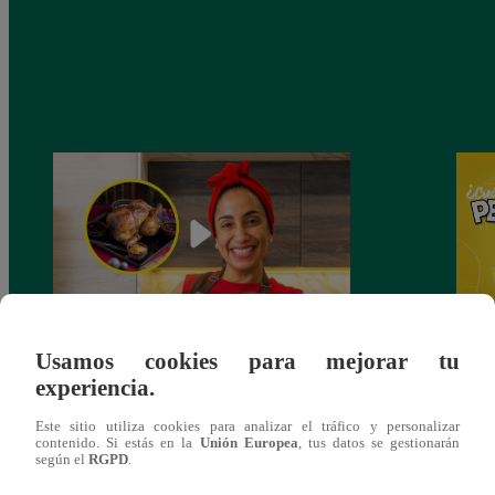
Usamos cookies para mejorar tu
¿Por qué Nelly Rossinelli se volvió viral
Nelly
experiencia.
antes de Navidad?
Pedid
más 
Este sitio utiliza cookies para analizar el tráfico y personalizar
contenido. Si estás en la
Unión Europea
, tus datos se gestionarán
según el
RGPD
.