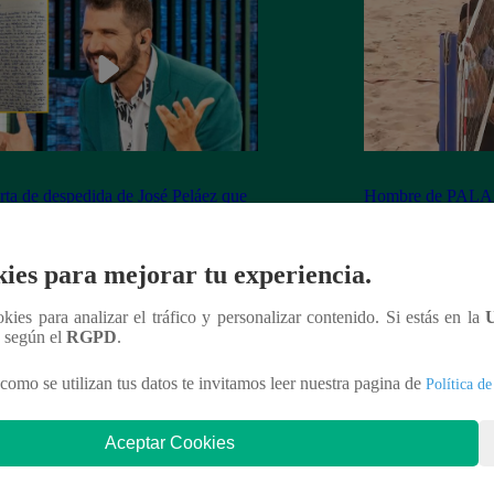
rta de despedida de José Peláez que
Hombre de PALAB
vió a los fans de “El Gran Chef”
cumple su apuesta y
de STEVE PAL
ies para mejorar tu experiencia.
ookies para analizar el tráfico y personalizar contenido. Si estás en la
n según el
RGPD
.
nteresar
como se utilizan tus datos te invitamos leer nuestra pagina de
Política de
Aceptar Cookies