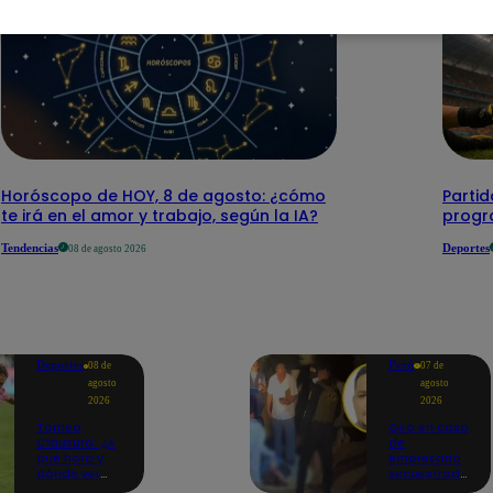
Horóscopo de HOY, 8 de agosto: ¿cómo
Parti
te irá en el amor y trabajo, según la IA?
progr
Tendencias
Deportes
08 de agosto 2026
Deportes
Perú
08 de
07 de
agosto
agosto
2026
2026
Torneo
Giro en caso
Clausura: ¿A
de
qué hora y
empresario
dónde ver
secuestrado
Sport Boys
y asesinado: