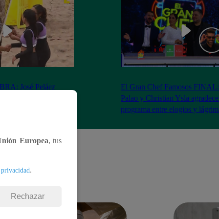
RA: José Peláez
El Gran Chef Famosos FINAL:
 se rapa tras la victoria
Palao y Christian Ysla agradece
AO
programa entre elogios y lágrim
Unión Europea
, tus
.
 privacidad
Rechazar