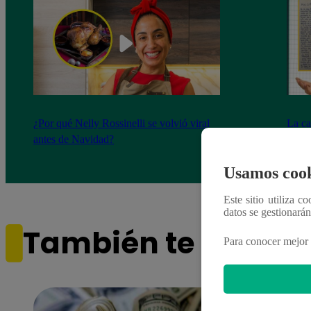
¿Por qué Nelly Rossinelli se volvió viral
La ca
antes de Navidad?
conmo
Usamos cook
Este sitio utiliza c
datos se gestionará
También te puede i
Para conocer mejor 