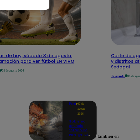
dos de hoy, sábado 8 de agosto:
Corte de agu
amación para ver fútbol EN VIVO
y distritos a
Sedapal
08 de agosto 2026
Te ayudo
08 de ago
Perú
07 de
agosto
2026
Gobierno
anuncia
estado de
emergencia
Encuéntranos también en
en siete