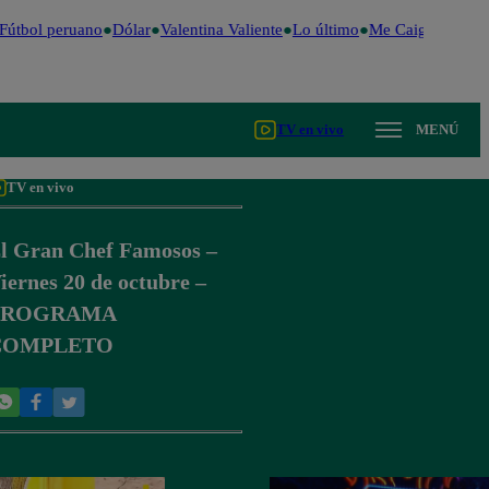
útbol peruano
Dólar
Valentina Valiente
Lo último
Me Caigo de Risa
TV en vivo
MENÚ
TV en vivo
l Gran Chef Famosos –
iernes 20 de octubre –
PROGRAMA
COMPLETO