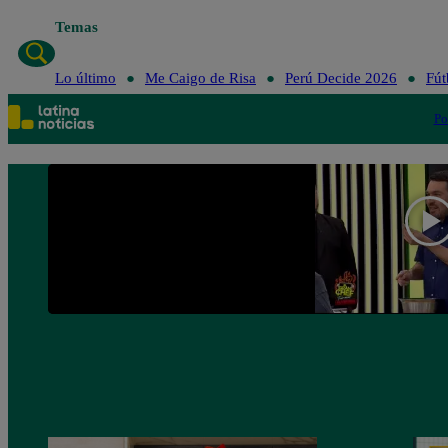
Temas
Lo último
Me Caigo de Risa
Perú Decide 2026
Fút
Po