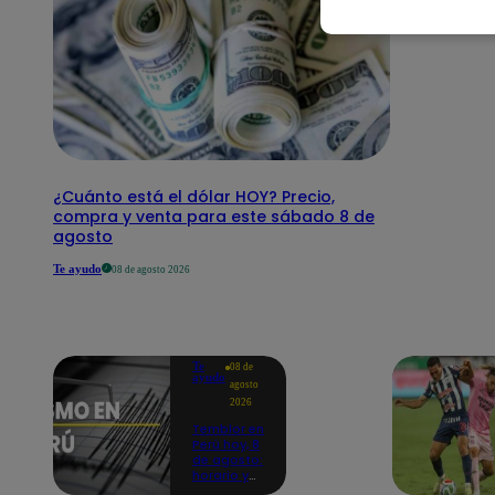
¿Cuánto está el dólar HOY? Precio,
compra y venta para este sábado 8 de
agosto
Te ayudo
08 de agosto 2026
Te
08 de
ayudo
agosto
2026
Temblor en
Perú hoy, 8
de agosto:
horario y
epicentro