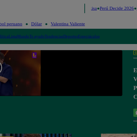
Lo último
Me Caigo de Risa
Perú Decide 2026
F
bol peruano
Dólar
Valentina Valiente
lítica
Lima
Mundo
Te ayudo
Tendencias
Deportes
Espectáculos
E
V