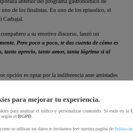
emporada anterior del programa gastronómico de
 uno de los finalistas. En uno de los episodios, el
i Carbajal.
x compañero a su emotivo discurso, lanzó un
amente. Pero poco a poco, te das cuenta de cómo es
tanto aprecio, tanto amor, tanta lágrima si al
or opción es optar por la indiferencia ante amistades
 sentimientos AL AIRE. Mejor, simplemente,
ies para mejorar tu experiencia.
n de vida.
“No es bueno llorar por alguien que
ookies para analizar el tráfico y personalizar contenido. Si estás en la
e fomente al decir eso de son lágrimas de
n según el
RGPD
.
como se utilizan tus datos te invitamos leer nuestra pagina de
Política de