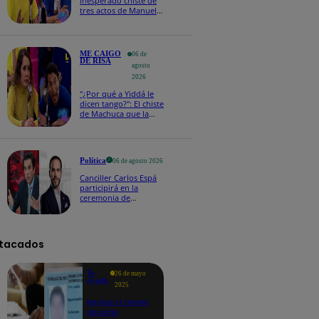
inesperado chiste de
tres actos de Manuel
Gold que hizo
explotar a todo el set
ME CAIGO
06 de
DE RISA
agosto
2026
"¿Por qué a Yiddá le
dicen tango?": El chiste
de Machuca que la
hizo reaccionar así en
Me caigo de risa
Política
06 de agosto 2026
Canciller Carlos Espá
participirá en la
ceremonia de
posesión presidencial
de Abelardo de la
Espriella en Colombia
tacados
Te
26 de mayo
ayudo
2025
Revisa si tienes
deudas