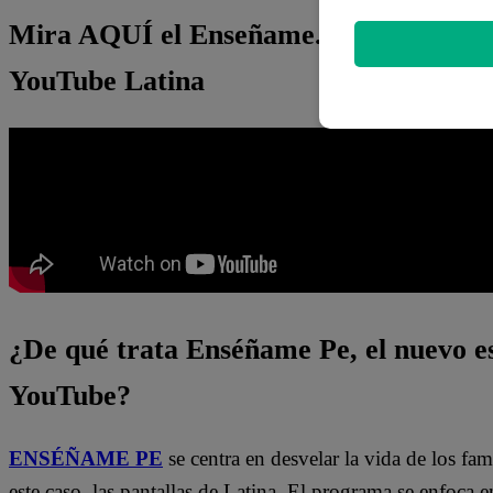
Mira AQUÍ el Enseñame.pe de Ricky
YouTube Latina
¿De qué trata Enséñame Pe, el nuevo es
YouTube?
ENSÉÑAME PE
se centra en desvelar la vida de los fa
este caso, las pantallas de Latina. El programa se enfoca e