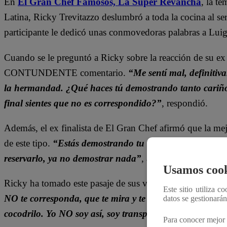
En
El Gran Chef Famosos, La Súper Revancha
, la t
Latina, Ricky Trevitazzo deslumbró a toda la cocina al ser
participante le dedicó unas conmovedoras palabras a Luig
Cuando se le preguntó a Ricky sobre la reacción de su e
CONTUNDENTE comentario.
“Me sentí mal, definitiv
la hermandad. ¿Qué haces tú demostrando tanto cariño, 
final sientes que no es correspondido?”
, respondió.
Además, el ex finalista de El Gran Chef afirmó que la mej
de este tipo.
“Estás demostrando tu cariño, tu amor, tus
reservarlo, ya no demostrar nada”
, aseguró.
Usamos cook
Ricky ha tomado este pasaje de sus vida como una lecció
Este sitio utiliza c
NO te corresponda, que te mira y te diga no te creo y qu
datos se gestionará
cocodrilo. Yo NO soy así, soy transparente”
, reflexionó.
Para conocer mejor 