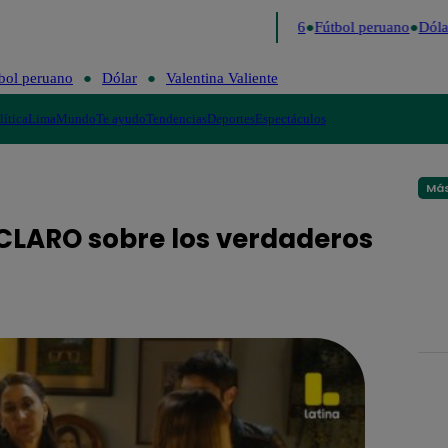
Lo último
Me Caigo de Risa
Perú Decide 2026
Fútbol peruano
Dólar
bol peruano
Dólar
Valentina Valiente
lítica
Lima
Mundo
Te ayudo
Tendencias
Deportes
Espectáculos
Más
 CLARO sobre los verdaderos