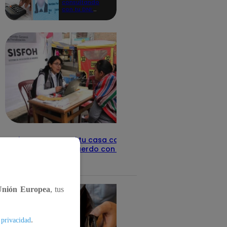
consultando
con tu DNI:
aquí los
detalles
Revisa con tu DNI si tu casa califica
como pobre, de acuerdo con el Sisfoh
Te ayudo
25 de mayo 2026
Unión Europea
, tus
.
 privacidad