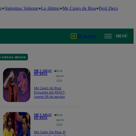
Valentina Valiente
Lo último
Me Caigo de Risa
Perú Decide 2026
F
TV en vivo
MENÚ
 vistos ahora
ME CAIGO
06 de
DE RISA
agosto
2026
Me Caigo de Risa:
Encuesta del REACT,
jueves 06 de agosto
ME CAIGO
06 de
DE RISA
agosto
2026
Me Caigo De Risa: El