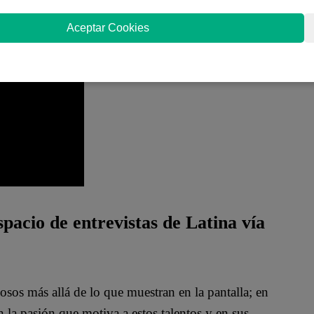
 Trevitazzo COMPLETO vía
Aceptar Cookies
pacio de entrevistas de Latina vía
mosos más allá de lo que muestran en la pantalla; en
n la pasión que motiva a estos talentos y en sus