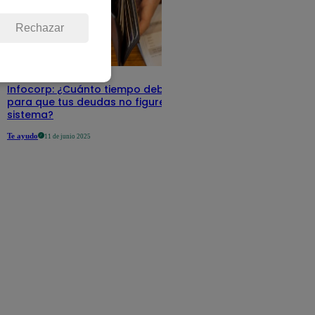
Rechazar
Infocorp: ¿Cuánto tiempo debe pasar
para que tus deudas no figuren en su
sistema?
Te ayudo
11 de junio 2025