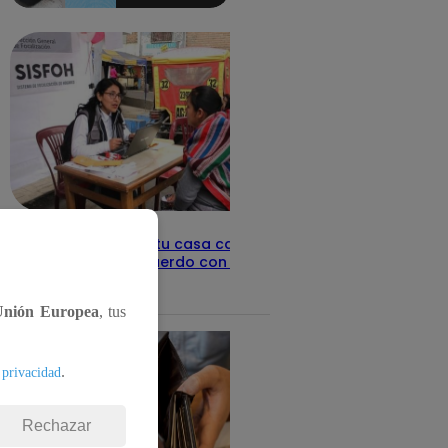
detalles
Revisa con tu DNI si tu casa califica
como pobre, de acuerdo con el Sisfoh
Te ayudo
25 de mayo 2026
Unión Europea
, tus
.
 privacidad
Rechazar