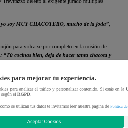
y Trevitazzo deleitó al exigente jurado múltiples
que yo soy MUY CHACOTERO, mucho de la joda”
,
pujón para volcarse por completo en la misión de
 “Tú cocinas bien, deja de hacer tanta chacota y
moso.
ies para mejorar tu experiencia.
zó a destacar.
“Salía uno, salía otro y llegué a la
e bastante tiempo, lo considero mucho”
, reveló el
ookies para analizar el tráfico y personalizar contenido. Si estás en la
n según el
RGPD
.
como se utilizan tus datos te invitamos leer nuestra pagina de
Política de
 Trevitazzo COMPLETO vía
Aceptar Cookies