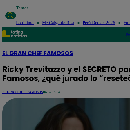
Temas
Lo último
Me Cai
Lo último
Me Caigo de Risa
Perú Decide 2026
Fút
Po
EL GRAN CHEF FAMOSOS
Ricky Trevitazzo y el SECRETO pa
Famosos, ¿qué jurado lo “resete
EL GRAN CHEF FAMOSOS
a las 15:54