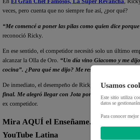
En
El Gran Chef Famosos, La Súper Revancha
, Rick
veces, pero cuenta que no siempre fue así, ¿por qué?
“Me comencé a poner las pilas como quien dice por
reconoció Ricky.
En ese sentido, el competidor necesitó solo un último em
alcanzar la Olla de Oro.
“Un día vino Giacomo y me dijo:
cocina”. ¿Para qué me dijo? Me reseteó”
, recordó el fa
Usamos cook
De inmediato, el desempeño de Ricky en la cocina comen
final. Me alegró llegar con Jota porque es un amigo d
Este sitio utiliza c
ex competidor.
datos se gestionará
Para conocer mejor 
Mira AQUÍ el Enseñame.pe de Ricky
YouTube Latina