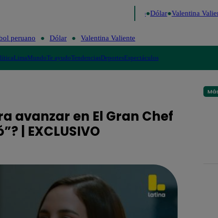
go de Risa
Perú Decide 2026
Fútbol peruano
Dólar
Valentina Valien
bol peruano
Dólar
Valentina Valiente
lítica
Lima
Mundo
Te ayudo
Tendencias
Deportes
Espectáculos
Más
ra avanzar en El Gran Chef
ó”? | EXCLUSIVO