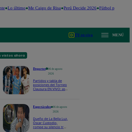
te
Lo último
Me Caigo de Risa
Perú Decide 2026
Fútbol peruano
Dó
TV en vivo
MENÚ
 vistos ahora
Deportes
06 de agosto
2026
Partidos y tabla de
posiciones del Torneo
Clausura EN VIVO: así
van los equipos en la
fecha 4
Espectáculos
06 de agosto
2026
Dueño de La Bella Luz,
Óscar Custodio,
rompe su silencio tras
denuncia de acoso de